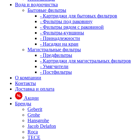
Вода и водоочистка
Бытовые фильтры
- Картриджи для бытовых фильтров
- Фильтры под раковину
- Фильтры рядом с раковиной
- Фильтры-кувшины
- Принадлежности
- Насадки на кран
Магистральные фильтры
- Предфильтры
- Картриджи для магистральных фильтров
- Умягчители
- Постфильтры
О компании
Контакты
Доставка и оплата
Акции
Бренды
Geberit
Grohe
Hansgrohe
Jacob Delafon
Roca
TECE