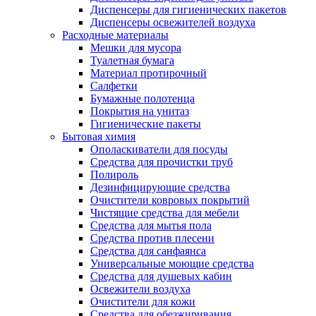
Диспенсеры для гигиенических пакетов
Диспенсеры освежителей воздуха
Расходные материалы
Мешки для мусора
Туалетная бумага
Материал протирочный
Салфетки
Бумажные полотенца
Покрытия на унитаз
Гигиенические пакеты
Бытовая химия
Ополаскиватели для посуды
Средства для прочистки труб
Полироль
Дезинфицирующие средства
Очистители ковровых покрытий
Чистящие средства для мебели
Средства для мытья пола
Средства против плесени
Средства для санфаянса
Универсальные моющие средства
Средства для душевых кабин
Освежители воздуха
Очистители для кожи
Средства для обезжиривания