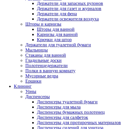
Держатели для запасных рулонов
Держатели для газет и журналов
Держатели для фена
Держатели освежителя воздуха
Шторы и карнизы
Шторы для ванной
Карнизы для ванной
Крючки для штор
Держатели для туалетной бумаги
Мыльницы
Стаканы для ванной
Гладильные доски
Полотенцедержатели
Полки в ванную комнату
Мусорные ведра
Ершики
Клининг
Урны
Диспенсеры
Диспенсеры туалетной бумаги
Диспенсеры для мыла
Диспенсеры бумажных полотенец
Диспенсеры для салфеток
Диспенсеры для протирочных материалов
Диспенсеры сидений для унитаза