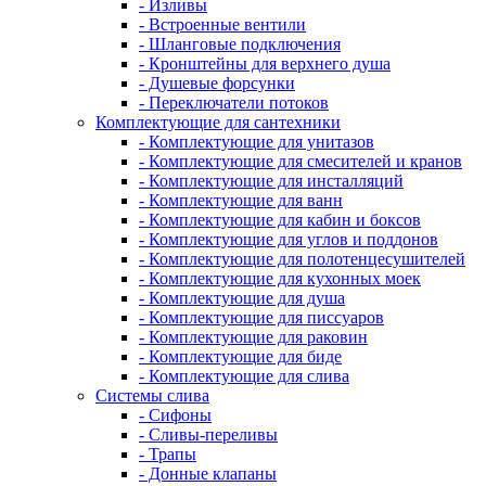
- Изливы
- Встроенные вентили
- Шланговые подключения
- Кронштейны для верхнего душа
- Душевые форсунки
- Переключатели потоков
Комплектующие для сантехники
- Комплектующие для унитазов
- Комплектующие для смесителей и кранов
- Комплектующие для инсталляций
- Комплектующие для ванн
- Комплектующие для кабин и боксов
- Комплектующие для углов и поддонов
- Комплектующие для полотенцесушителей
- Комплектующие для кухонных моек
- Комплектующие для душа
- Комплектующие для писсуаров
- Комплектующие для раковин
- Комплектующие для биде
- Комплектующие для слива
Системы слива
- Сифоны
- Сливы-переливы
- Трапы
- Донные клапаны