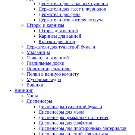
Держатели для запасных рулонов
Держатели для газет и журналов
Держатели для фена
Держатели освежителя воздуха
Шторы и карнизы
Шторы для ванной
Карнизы для ванной
Крючки для штор
Держатели для туалетной бумаги
Мыльницы
Стаканы для ванной
Гладильные доски
Полотенцедержатели
Полки в ванную комнату
Мусорные ведра
Ершики
Клининг
Урны
Диспенсеры
Диспенсеры туалетной бумаги
Диспенсеры для мыла
Диспенсеры бумажных полотенец
Диспенсеры для салфеток
Диспенсеры для протирочных материалов
Диспенсеры сидений для унитаза