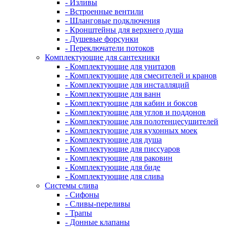
- Изливы
- Встроенные вентили
- Шланговые подключения
- Кронштейны для верхнего душа
- Душевые форсунки
- Переключатели потоков
Комплектующие для сантехники
- Комплектующие для унитазов
- Комплектующие для смесителей и кранов
- Комплектующие для инсталляций
- Комплектующие для ванн
- Комплектующие для кабин и боксов
- Комплектующие для углов и поддонов
- Комплектующие для полотенцесушителей
- Комплектующие для кухонных моек
- Комплектующие для душа
- Комплектующие для писсуаров
- Комплектующие для раковин
- Комплектующие для биде
- Комплектующие для слива
Системы слива
- Сифоны
- Сливы-переливы
- Трапы
- Донные клапаны