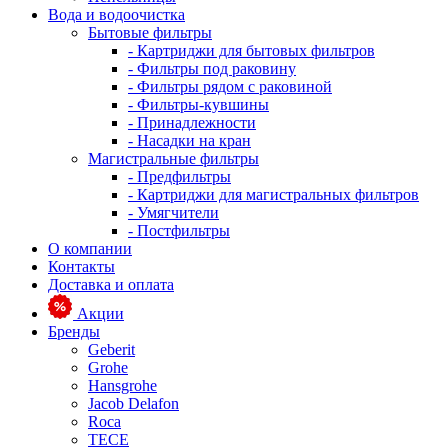
Вода и водоочистка
Бытовые фильтры
- Картриджи для бытовых фильтров
- Фильтры под раковину
- Фильтры рядом с раковиной
- Фильтры-кувшины
- Принадлежности
- Насадки на кран
Магистральные фильтры
- Предфильтры
- Картриджи для магистральных фильтров
- Умягчители
- Постфильтры
О компании
Контакты
Доставка и оплата
Акции
Бренды
Geberit
Grohe
Hansgrohe
Jacob Delafon
Roca
TECE