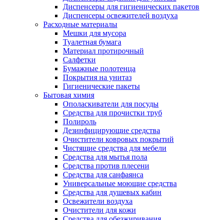
Диспенсеры для гигиенических пакетов
Диспенсеры освежителей воздуха
Расходные материалы
Мешки для мусора
Туалетная бумага
Материал протирочный
Салфетки
Бумажные полотенца
Покрытия на унитаз
Гигиенические пакеты
Бытовая химия
Ополаскиватели для посуды
Средства для прочистки труб
Полироль
Дезинфицирующие средства
Очистители ковровых покрытий
Чистящие средства для мебели
Средства для мытья пола
Средства против плесени
Средства для санфаянса
Универсальные моющие средства
Средства для душевых кабин
Освежители воздуха
Очистители для кожи
Средства для обезжиривания