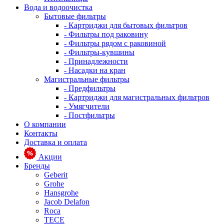
Вода и водоочистка
Бытовые фильтры
- Картриджи для бытовых фильтров
- Фильтры под раковину
- Фильтры рядом с раковиной
- Фильтры-кувшины
- Принадлежности
- Насадки на кран
Магистральные фильтры
- Предфильтры
- Картриджи для магистральных фильтров
- Умягчители
- Постфильтры
О компании
Контакты
Доставка и оплата
Акции
Бренды
Geberit
Grohe
Hansgrohe
Jacob Delafon
Roca
TECE