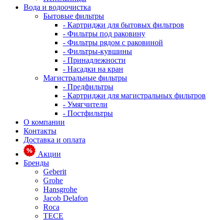
Вода и водоочистка
Бытовые фильтры
- Картриджи для бытовых фильтров
- Фильтры под раковину
- Фильтры рядом с раковиной
- Фильтры-кувшины
- Принадлежности
- Насадки на кран
Магистральные фильтры
- Предфильтры
- Картриджи для магистральных фильтров
- Умягчители
- Постфильтры
О компании
Контакты
Доставка и оплата
Акции
Бренды
Geberit
Grohe
Hansgrohe
Jacob Delafon
Roca
TECE