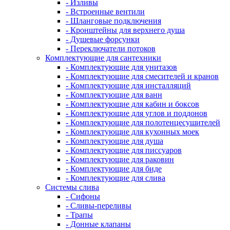
- Изливы
- Встроенные вентили
- Шланговые подключения
- Кронштейны для верхнего душа
- Душевые форсунки
- Переключатели потоков
Комплектующие для сантехники
- Комплектующие для унитазов
- Комплектующие для смесителей и кранов
- Комплектующие для инсталляций
- Комплектующие для ванн
- Комплектующие для кабин и боксов
- Комплектующие для углов и поддонов
- Комплектующие для полотенцесушителей
- Комплектующие для кухонных моек
- Комплектующие для душа
- Комплектующие для писсуаров
- Комплектующие для раковин
- Комплектующие для биде
- Комплектующие для слива
Системы слива
- Сифоны
- Сливы-переливы
- Трапы
- Донные клапаны