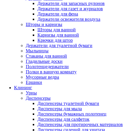
Держатели для запасных рулонов
Держатели для газет и журналов
Держатели для фена
Держатели освежителя воздуха
Шторы и карнизы
Шторы для ванной
Карнизы для ванной
Крючки для штор
Держатели для туалетной бумаги
Мыльницы
Стаканы для ванной
Гладильные доски
Полотенцедержатели
Полки в ванную комнату
Мусорные ведра
Ершики
Клининг
Урны
Диспенсеры
Диспенсеры туалетной бумаги
Диспенсеры для мыла
Диспенсеры бумажных полотенец
Диспенсеры для салфеток
Диспенсеры для протирочных материалов
Диспенсеры сидений для унитаза