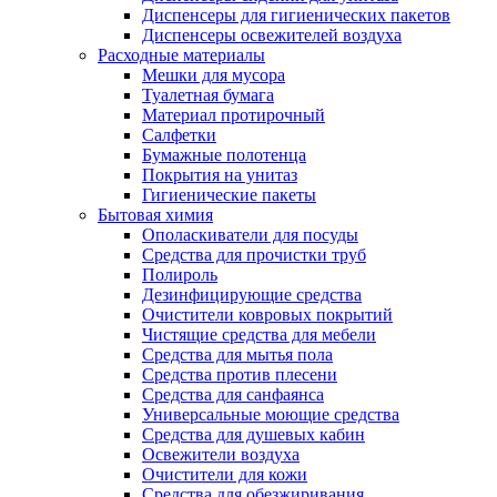
Диспенсеры для гигиенических пакетов
Диспенсеры освежителей воздуха
Расходные материалы
Мешки для мусора
Туалетная бумага
Материал протирочный
Салфетки
Бумажные полотенца
Покрытия на унитаз
Гигиенические пакеты
Бытовая химия
Ополаскиватели для посуды
Средства для прочистки труб
Полироль
Дезинфицирующие средства
Очистители ковровых покрытий
Чистящие средства для мебели
Средства для мытья пола
Средства против плесени
Средства для санфаянса
Универсальные моющие средства
Средства для душевых кабин
Освежители воздуха
Очистители для кожи
Средства для обезжиривания