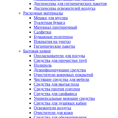
Диспенсеры для гигиенических пакетов
Диспенсеры освежителей воздуха
Расходные материалы
Мешки для мусора
Туалетная бумага
Материал протирочный
Салфетки
Бумажные полотенца
Покрытия на унитаз
Гигиенические пакеты
Бытовая химия
Ополаскиватели для посуды
Средства для прочистки труб
Полироль
Дезинфицирующие средства
Очистители ковровых покрытий
Чистящие средства для мебели
Средства для мытья пола
Средства против плесени
Средства для санфаянса
Универсальные моющие средства
Средства для душевых кабин
Освежители воздуха
Очистители для кожи
Средства для обезжиривания