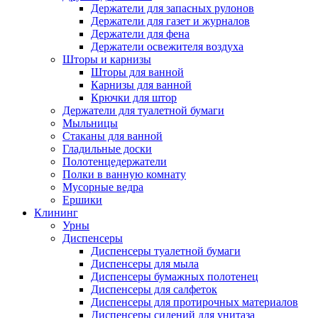
Держатели для запасных рулонов
Держатели для газет и журналов
Держатели для фена
Держатели освежителя воздуха
Шторы и карнизы
Шторы для ванной
Карнизы для ванной
Крючки для штор
Держатели для туалетной бумаги
Мыльницы
Стаканы для ванной
Гладильные доски
Полотенцедержатели
Полки в ванную комнату
Мусорные ведра
Ершики
Клининг
Урны
Диспенсеры
Диспенсеры туалетной бумаги
Диспенсеры для мыла
Диспенсеры бумажных полотенец
Диспенсеры для салфеток
Диспенсеры для протирочных материалов
Диспенсеры сидений для унитаза