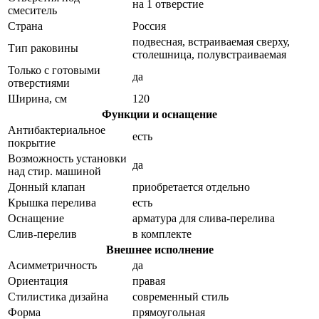
на 1 отверстие
смеситель
Страна
Россия
подвесная, встраиваемая сверху,
Тип раковины
столешница, полувстраиваемая
Только с готовыми
да
отверстиями
Ширина, см
120
Функции и оснащение
Антибактериальное
есть
покрытие
Возможность установки
да
над стир. машиной
Донный клапан
приобретается отдельно
Крышка перелива
есть
Оснащение
арматура для слива-перелива
Слив-перелив
в комплекте
Внешнее исполнение
Асимметричность
да
Ориентация
правая
Стилистика дизайна
современный стиль
Форма
прямоугольная