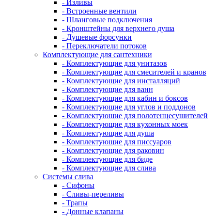
- Изливы
- Встроенные вентили
- Шланговые подключения
- Кронштейны для верхнего душа
- Душевые форсунки
- Переключатели потоков
Комплектующие для сантехники
- Комплектующие для унитазов
- Комплектующие для смесителей и кранов
- Комплектующие для инсталляций
- Комплектующие для ванн
- Комплектующие для кабин и боксов
- Комплектующие для углов и поддонов
- Комплектующие для полотенцесушителей
- Комплектующие для кухонных моек
- Комплектующие для душа
- Комплектующие для писсуаров
- Комплектующие для раковин
- Комплектующие для биде
- Комплектующие для слива
Системы слива
- Сифоны
- Сливы-переливы
- Трапы
- Донные клапаны