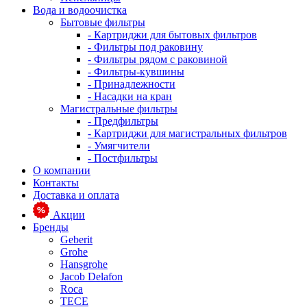
Вода и водоочистка
Бытовые фильтры
- Картриджи для бытовых фильтров
- Фильтры под раковину
- Фильтры рядом с раковиной
- Фильтры-кувшины
- Принадлежности
- Насадки на кран
Магистральные фильтры
- Предфильтры
- Картриджи для магистральных фильтров
- Умягчители
- Постфильтры
О компании
Контакты
Доставка и оплата
Акции
Бренды
Geberit
Grohe
Hansgrohe
Jacob Delafon
Roca
TECE