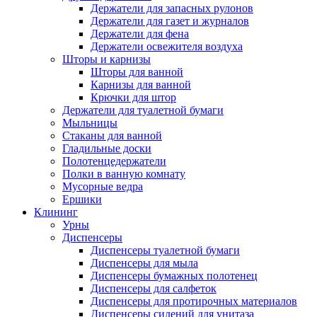
Держатели для запасных рулонов
Держатели для газет и журналов
Держатели для фена
Держатели освежителя воздуха
Шторы и карнизы
Шторы для ванной
Карнизы для ванной
Крючки для штор
Держатели для туалетной бумаги
Мыльницы
Стаканы для ванной
Гладильные доски
Полотенцедержатели
Полки в ванную комнату
Мусорные ведра
Ершики
Клининг
Урны
Диспенсеры
Диспенсеры туалетной бумаги
Диспенсеры для мыла
Диспенсеры бумажных полотенец
Диспенсеры для салфеток
Диспенсеры для протирочных материалов
Диспенсеры сидений для унитаза