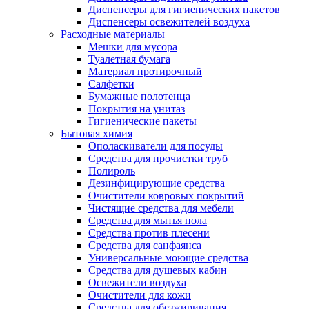
Диспенсеры для гигиенических пакетов
Диспенсеры освежителей воздуха
Расходные материалы
Мешки для мусора
Туалетная бумага
Материал протирочный
Салфетки
Бумажные полотенца
Покрытия на унитаз
Гигиенические пакеты
Бытовая химия
Ополаскиватели для посуды
Средства для прочистки труб
Полироль
Дезинфицирующие средства
Очистители ковровых покрытий
Чистящие средства для мебели
Средства для мытья пола
Средства против плесени
Средства для санфаянса
Универсальные моющие средства
Средства для душевых кабин
Освежители воздуха
Очистители для кожи
Средства для обезжиривания