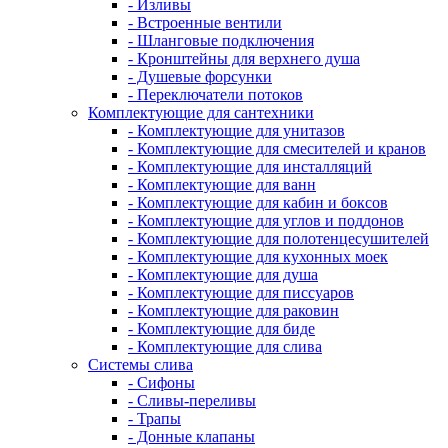
- Изливы
- Встроенные вентили
- Шланговые подключения
- Кронштейны для верхнего душа
- Душевые форсунки
- Переключатели потоков
Комплектующие для сантехники
- Комплектующие для унитазов
- Комплектующие для смесителей и кранов
- Комплектующие для инсталляций
- Комплектующие для ванн
- Комплектующие для кабин и боксов
- Комплектующие для углов и поддонов
- Комплектующие для полотенцесушителей
- Комплектующие для кухонных моек
- Комплектующие для душа
- Комплектующие для писсуаров
- Комплектующие для раковин
- Комплектующие для биде
- Комплектующие для слива
Системы слива
- Сифоны
- Сливы-переливы
- Трапы
- Донные клапаны