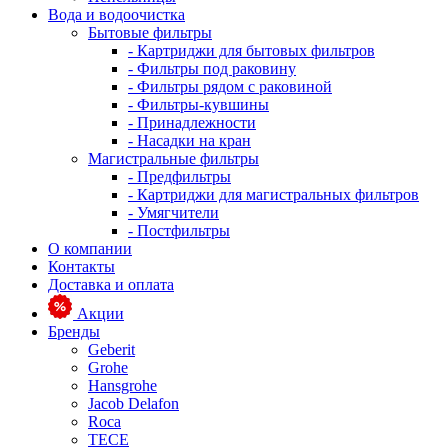
Вода и водоочистка
Бытовые фильтры
- Картриджи для бытовых фильтров
- Фильтры под раковину
- Фильтры рядом с раковиной
- Фильтры-кувшины
- Принадлежности
- Насадки на кран
Магистральные фильтры
- Предфильтры
- Картриджи для магистральных фильтров
- Умягчители
- Постфильтры
О компании
Контакты
Доставка и оплата
Акции
Бренды
Geberit
Grohe
Hansgrohe
Jacob Delafon
Roca
TECE