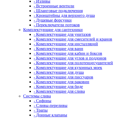
- Изливы
- Встроенные вентили
- Шланговые подключения
- Кронштейны для верхнего душа
- Душевые форсунки
- Переключатели потоков
Комплектующие для сантехники
- Комплектующие для унитазов
- Комплектующие для смесителей и кранов
- Комплектующие для инсталляций
- Комплектующие для ванн
- Комплектующие для кабин и боксов
- Комплектующие для углов и поддонов
- Комплектующие для полотенцесушителей
- Комплектующие для кухонных моек
- Комплектующие для душа
- Комплектующие для писсуаров
- Комплектующие для раковин
- Комплектующие для биде
- Комплектующие для слива
Системы слива
- Сифоны
- Сливы-переливы
- Трапы
- Донные клапаны