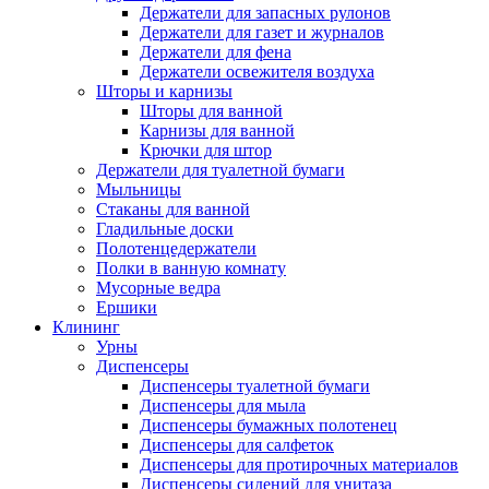
Держатели для запасных рулонов
Держатели для газет и журналов
Держатели для фена
Держатели освежителя воздуха
Шторы и карнизы
Шторы для ванной
Карнизы для ванной
Крючки для штор
Держатели для туалетной бумаги
Мыльницы
Стаканы для ванной
Гладильные доски
Полотенцедержатели
Полки в ванную комнату
Мусорные ведра
Ершики
Клининг
Урны
Диспенсеры
Диспенсеры туалетной бумаги
Диспенсеры для мыла
Диспенсеры бумажных полотенец
Диспенсеры для салфеток
Диспенсеры для протирочных материалов
Диспенсеры сидений для унитаза