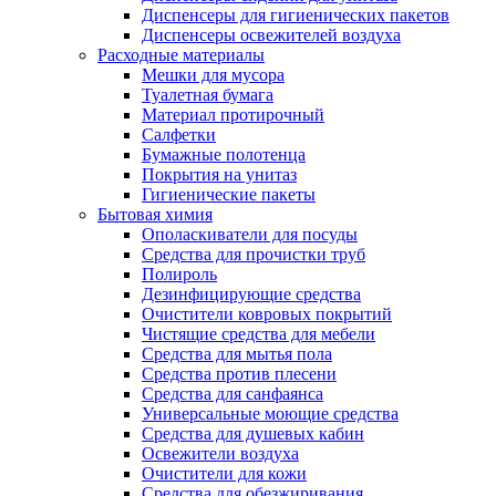
Диспенсеры для гигиенических пакетов
Диспенсеры освежителей воздуха
Расходные материалы
Мешки для мусора
Туалетная бумага
Материал протирочный
Салфетки
Бумажные полотенца
Покрытия на унитаз
Гигиенические пакеты
Бытовая химия
Ополаскиватели для посуды
Средства для прочистки труб
Полироль
Дезинфицирующие средства
Очистители ковровых покрытий
Чистящие средства для мебели
Средства для мытья пола
Средства против плесени
Средства для санфаянса
Универсальные моющие средства
Средства для душевых кабин
Освежители воздуха
Очистители для кожи
Средства для обезжиривания