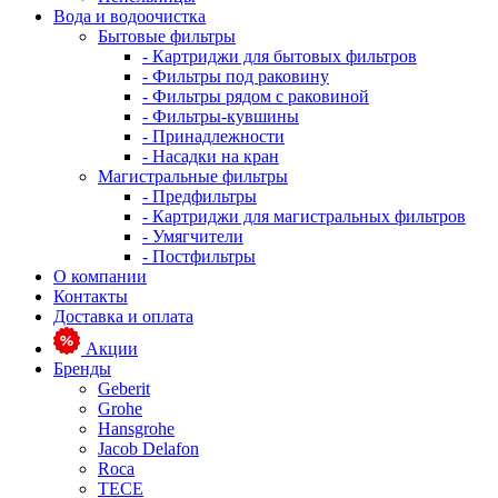
Вода и водоочистка
Бытовые фильтры
- Картриджи для бытовых фильтров
- Фильтры под раковину
- Фильтры рядом с раковиной
- Фильтры-кувшины
- Принадлежности
- Насадки на кран
Магистральные фильтры
- Предфильтры
- Картриджи для магистральных фильтров
- Умягчители
- Постфильтры
О компании
Контакты
Доставка и оплата
Акции
Бренды
Geberit
Grohe
Hansgrohe
Jacob Delafon
Roca
TECE