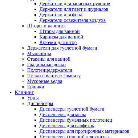
Держатели для запасных рулонов
Держатели для газет и журналов
Держатели для фена
Держатели освежителя воздуха
Шторы и карнизы
Шторы для ванной
Карнизы для ванной
Крючки для штор
Держатели для туалетной бумаги
Мыльницы
Стаканы для ванной
Гладильные доски
Полотенцедержатели
Полки в ванную комнату
Мусорные ведра
Ершики
Клининг
Урны
Диспенсеры
Диспенсеры туалетной бумаги
Диспенсеры для мыла
Диспенсеры бумажных полотенец
Диспенсеры для салфеток
Диспенсеры для протирочных материалов
Диспенсеры сидений для унитаза