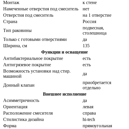
Монтаж
к стене
Намеченные отверстия под смеситель
нет
Отверстия под смеситель
на 1 отверстие
Страна
Россия
подвесная,
Тип раковины
столешница
Только с готовыми отверстиями
да
Ширина, см
135
Функции и оснащение
Антибактериальное покрытие
есть
Антигрязевое покрытие
есть
Возможность установки над стир.
да
машиной
приобретается
Донный клапан
отдельно
Внешнее исполнение
Асимметричность
да
Ориентация
левая
Расположение смесителя
справа
Стилистика дизайна
hi-tech
Форма
прямоугольная