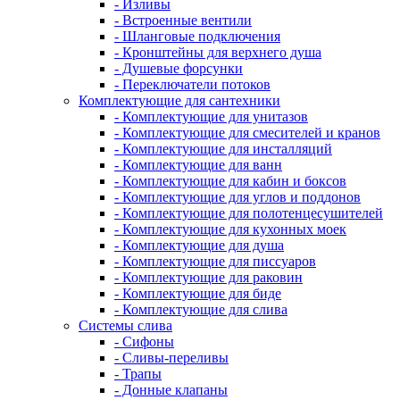
- Изливы
- Встроенные вентили
- Шланговые подключения
- Кронштейны для верхнего душа
- Душевые форсунки
- Переключатели потоков
Комплектующие для сантехники
- Комплектующие для унитазов
- Комплектующие для смесителей и кранов
- Комплектующие для инсталляций
- Комплектующие для ванн
- Комплектующие для кабин и боксов
- Комплектующие для углов и поддонов
- Комплектующие для полотенцесушителей
- Комплектующие для кухонных моек
- Комплектующие для душа
- Комплектующие для писсуаров
- Комплектующие для раковин
- Комплектующие для биде
- Комплектующие для слива
Системы слива
- Сифоны
- Сливы-переливы
- Трапы
- Донные клапаны