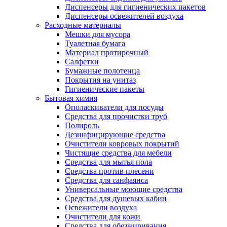
Диспенсеры для гигиенических пакетов
Диспенсеры освежителей воздуха
Расходные материалы
Мешки для мусора
Туалетная бумага
Материал протирочный
Салфетки
Бумажные полотенца
Покрытия на унитаз
Гигиенические пакеты
Бытовая химия
Ополаскиватели для посуды
Средства для прочистки труб
Полироль
Дезинфицирующие средства
Очистители ковровых покрытий
Чистящие средства для мебели
Средства для мытья пола
Средства против плесени
Средства для санфаянса
Универсальные моющие средства
Средства для душевых кабин
Освежители воздуха
Очистители для кожи
Средства для обезжиривания