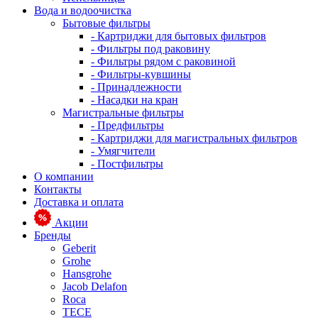
Вода и водоочистка
Бытовые фильтры
- Картриджи для бытовых фильтров
- Фильтры под раковину
- Фильтры рядом с раковиной
- Фильтры-кувшины
- Принадлежности
- Насадки на кран
Магистральные фильтры
- Предфильтры
- Картриджи для магистральных фильтров
- Умягчители
- Постфильтры
О компании
Контакты
Доставка и оплата
Акции
Бренды
Geberit
Grohe
Hansgrohe
Jacob Delafon
Roca
TECE