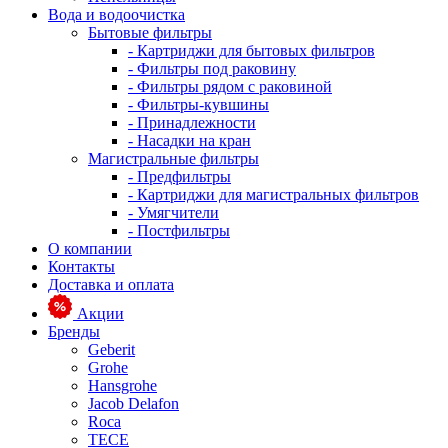
Вода и водоочистка
Бытовые фильтры
- Картриджи для бытовых фильтров
- Фильтры под раковину
- Фильтры рядом с раковиной
- Фильтры-кувшины
- Принадлежности
- Насадки на кран
Магистральные фильтры
- Предфильтры
- Картриджи для магистральных фильтров
- Умягчители
- Постфильтры
О компании
Контакты
Доставка и оплата
Акции
Бренды
Geberit
Grohe
Hansgrohe
Jacob Delafon
Roca
TECE