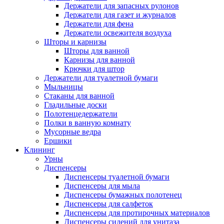
Держатели для запасных рулонов
Держатели для газет и журналов
Держатели для фена
Держатели освежителя воздуха
Шторы и карнизы
Шторы для ванной
Карнизы для ванной
Крючки для штор
Держатели для туалетной бумаги
Мыльницы
Стаканы для ванной
Гладильные доски
Полотенцедержатели
Полки в ванную комнату
Мусорные ведра
Ершики
Клининг
Урны
Диспенсеры
Диспенсеры туалетной бумаги
Диспенсеры для мыла
Диспенсеры бумажных полотенец
Диспенсеры для салфеток
Диспенсеры для протирочных материалов
Диспенсеры сидений для унитаза