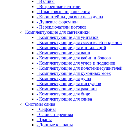
- Изливы
- Встроенные вентили
- Шланговые подключения
- Кронштейны для верхнего душа
- Душевые форсунки
- Переключатели потоков
Комплектующие для сантехники
- Комплектующие для унитазов
- Комплектующие для смесителей и кранов
- Комплектующие для инсталляций
- Комплектующие для ванн
- Комплектующие для кабин и боксов
- Комплектующие для углов и поддонов
- Комплектующие для полотенцесушителей
- Комплектующие для кухонных моек
- Комплектующие для душа
- Комплектующие для писсуаров
- Комплектующие для раковин
- Комплектующие для биде
- Комплектующие для слива
Системы слива
- Сифоны
- Сливы-переливы
- Трапы
- Донные клапаны