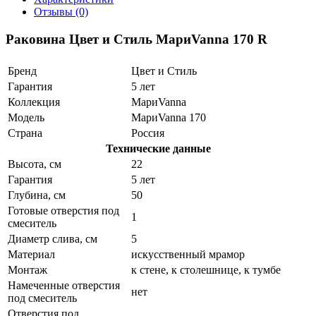
Отзывы (0)
Раковина Цвет и Стиль МариVanna 170 R
Бренд
Цвет и Стиль
Гарантия
5 лет
Коллекция
МариVanna
Модель
МариVanna 170
Страна
Россия
Технические данные
Высота, см
22
Гарантия
5 лет
Глубина, см
50
Готовые отверстия под
1
смеситель
Диаметр слива, см
5
Материал
искусственный мрамор
Монтаж
к стене, к столешнице, к тумбе
Намеченные отверстия
нет
под смеситель
Отверстия под