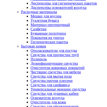
Диспенсеры для гигиенических пакетов
Диспенсеры освежителей воздуха
Расходные материалы
Мешки для мусора
Туалетная бумага
Материал протирочный
Салфетки
Бумажные полотенца
Покрытия на унитаз
Гигиенические пакеты
Бытовая химия
Ополаскиватели для посуды
Средства для прочистки труб
Полироль
Дезинфицирующие средства
Очистители ковровых покрытий
Чистящие средства для мебели
Средства для мытья пола
Средства против плесени
Средства для санфаянса
Универсальные моющие средства
Средства для душевых кабин
Освежители воздуха
Очистители для кожи
Средства для обезжиривания