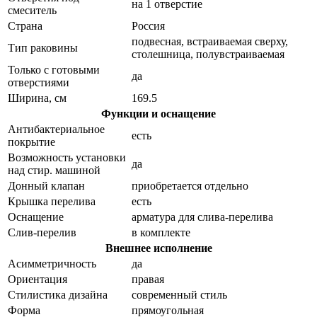
на 1 отверстие
смеситель
Страна
Россия
подвесная, встраиваемая сверху,
Тип раковины
столешница, полувстраиваемая
Только с готовыми
да
отверстиями
Ширина, см
169.5
Функции и оснащение
Антибактериальное
есть
покрытие
Возможность установки
да
над стир. машиной
Донный клапан
приобретается отдельно
Крышка перелива
есть
Оснащение
арматура для слива-перелива
Слив-перелив
в комплекте
Внешнее исполнение
Асимметричность
да
Ориентация
правая
Стилистика дизайна
современный стиль
Форма
прямоугольная