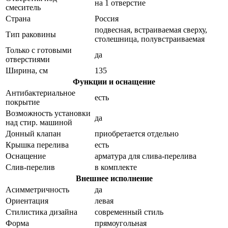
на 1 отверстие
смеситель
Страна
Россия
подвесная, встраиваемая сверху,
Тип раковины
столешница, полувстраиваемая
Только с готовыми
да
отверстиями
Ширина, см
135
Функции и оснащение
Антибактериальное
есть
покрытие
Возможность установки
да
над стир. машиной
Донный клапан
приобретается отдельно
Крышка перелива
есть
Оснащение
арматура для слива-перелива
Слив-перелив
в комплекте
Внешнее исполнение
Асимметричность
да
Ориентация
левая
Стилистика дизайна
современный стиль
Форма
прямоугольная