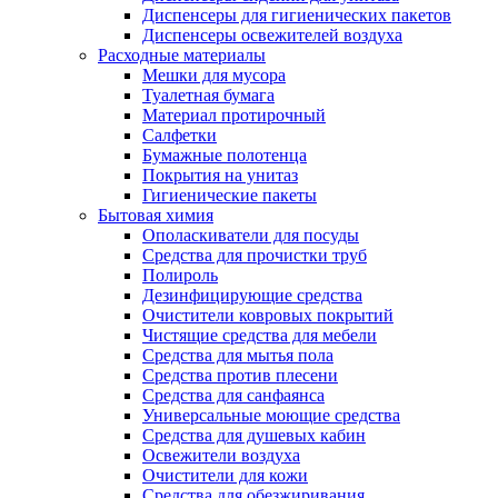
Диспенсеры для гигиенических пакетов
Диспенсеры освежителей воздуха
Расходные материалы
Мешки для мусора
Туалетная бумага
Материал протирочный
Салфетки
Бумажные полотенца
Покрытия на унитаз
Гигиенические пакеты
Бытовая химия
Ополаскиватели для посуды
Средства для прочистки труб
Полироль
Дезинфицирующие средства
Очистители ковровых покрытий
Чистящие средства для мебели
Средства для мытья пола
Средства против плесени
Средства для санфаянса
Универсальные моющие средства
Средства для душевых кабин
Освежители воздуха
Очистители для кожи
Средства для обезжиривания