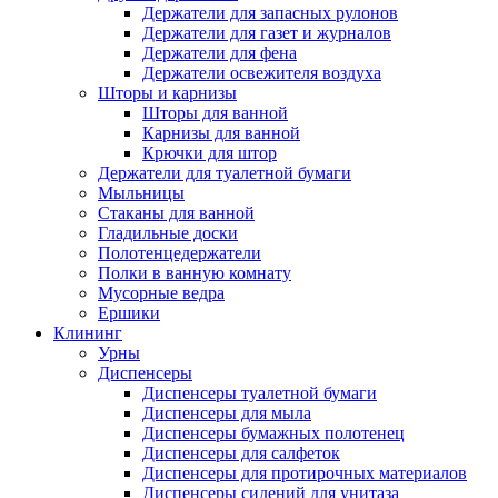
Держатели для запасных рулонов
Держатели для газет и журналов
Держатели для фена
Держатели освежителя воздуха
Шторы и карнизы
Шторы для ванной
Карнизы для ванной
Крючки для штор
Держатели для туалетной бумаги
Мыльницы
Стаканы для ванной
Гладильные доски
Полотенцедержатели
Полки в ванную комнату
Мусорные ведра
Ершики
Клининг
Урны
Диспенсеры
Диспенсеры туалетной бумаги
Диспенсеры для мыла
Диспенсеры бумажных полотенец
Диспенсеры для салфеток
Диспенсеры для протирочных материалов
Диспенсеры сидений для унитаза