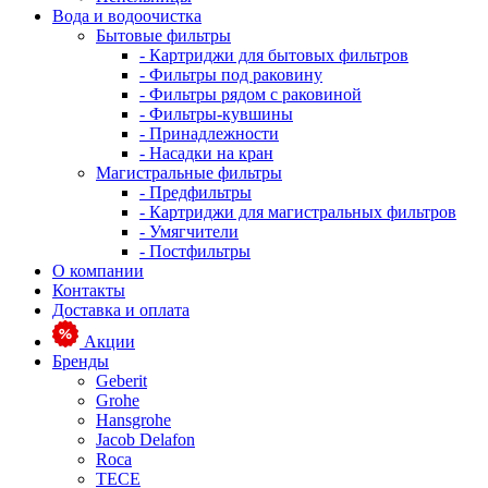
Вода и водоочистка
Бытовые фильтры
- Картриджи для бытовых фильтров
- Фильтры под раковину
- Фильтры рядом с раковиной
- Фильтры-кувшины
- Принадлежности
- Насадки на кран
Магистральные фильтры
- Предфильтры
- Картриджи для магистральных фильтров
- Умягчители
- Постфильтры
О компании
Контакты
Доставка и оплата
Акции
Бренды
Geberit
Grohe
Hansgrohe
Jacob Delafon
Roca
TECE