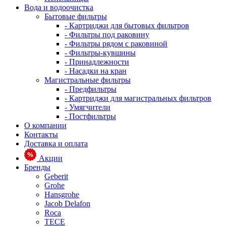
Вода и водоочистка
Бытовые фильтры
- Картриджи для бытовых фильтров
- Фильтры под раковину
- Фильтры рядом с раковиной
- Фильтры-кувшины
- Принадлежности
- Насадки на кран
Магистральные фильтры
- Предфильтры
- Картриджи для магистральных фильтров
- Умягчители
- Постфильтры
О компании
Контакты
Доставка и оплата
Акции
Бренды
Geberit
Grohe
Hansgrohe
Jacob Delafon
Roca
TECE