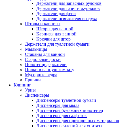
Держатели для запасных рулонов
Держатели для газет и журналов
Держатели для фена
Держатели освежителя воздуха
Шторы и карнизы
Шторы для ванной
Карнизы для ванной
Крючки для штор
Держатели для туалетной бумаги
Мыльницы
Стаканы для ванной
Гладильные доски
Полотенцедержатели
Полки в ванную комнату
Мусорные ведра
Ершики
Клининг
Урны
Диспенсеры
Диспенсеры туалетной бумаги
Диспенсеры для мыла
Диспенсеры бумажных полотенец
Диспенсеры для салфеток
Диспенсеры для протирочных материалов
Диспенсеры сидений для унитаза