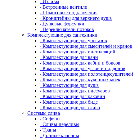
- Изливы
- Встроенные вентили
- Шланговые подключения
- Кронштейны для верхнего душа
- Душевые форсунки
- Переключатели потоков
Комплектующие для сантехники
- Комплектующие для унитазов
- Комплектующие для смесителей и кранов
- Комплектующие для инсталляций
- Комплектующие для ванн
- Комплектующие для кабин и боксов
- Комплектующие для углов и поддонов
- Комплектующие для полотенцесушителей
- Комплектующие для кухонных моек
- Комплектующие для душа
- Комплектующие для писсуаров
- Комплектующие для раковин
- Комплектующие для биде
- Комплектующие для слива
Системы слива
- Сифоны
- Сливы-переливы
- Трапы
- Донные клапаны