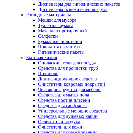
Диспенсеры для гигиенических пакетов
Диспенсеры освежителей воздуха
Расходные материалы
Мешки для мусора
Туалетная бумага
Материал протирочный
Салфетки
Бумажные полотенца
Покрытия на унитаз
Гигиенические пакеты
Бытовая химия
Ополаскиватели для посуды
Средства для прочистки труб
Полироль
Дезинфицирующие средства
Очистители ковровых покрытий
Чистящие средства для мебели
Средства для мытья пола
Средства против плесени
Средства для санфаянса
Универсальные моющие средства
Средства для душевых кабин
Освежители воздуха
Очистители для кожи
Средства для обезжиривания