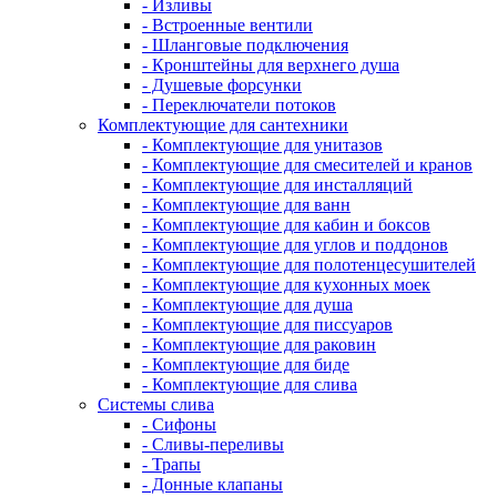
- Изливы
- Встроенные вентили
- Шланговые подключения
- Кронштейны для верхнего душа
- Душевые форсунки
- Переключатели потоков
Комплектующие для сантехники
- Комплектующие для унитазов
- Комплектующие для смесителей и кранов
- Комплектующие для инсталляций
- Комплектующие для ванн
- Комплектующие для кабин и боксов
- Комплектующие для углов и поддонов
- Комплектующие для полотенцесушителей
- Комплектующие для кухонных моек
- Комплектующие для душа
- Комплектующие для писсуаров
- Комплектующие для раковин
- Комплектующие для биде
- Комплектующие для слива
Системы слива
- Сифоны
- Сливы-переливы
- Трапы
- Донные клапаны