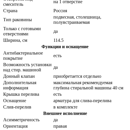
на 1 отверстие
смеситель
Страна
Россия
подвесная, столешница,
Тип раковины
полувстраиваемая
Только с готовыми
да
отверстиями
Ширина, см
114.5
Функции и оснащение
Антибактериальное
есть
покрытие
Возможность установки
да
над стир. машиной
Донный клапан
приобретается отдельно
Дополнительная
максимальная рекомендуемая
информация
глубина стиральной машины 40 см
Крышка перелива
есть
Оснащение
арматура для слива-перелива
Слив-перелив
в комплекте
Внешнее исполнение
Асимметричность
да
Ориентация
правая