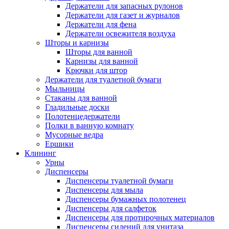
Держатели для запасных рулонов
Держатели для газет и журналов
Держатели для фена
Держатели освежителя воздуха
Шторы и карнизы
Шторы для ванной
Карнизы для ванной
Крючки для штор
Держатели для туалетной бумаги
Мыльницы
Стаканы для ванной
Гладильные доски
Полотенцедержатели
Полки в ванную комнату
Мусорные ведра
Ершики
Клининг
Урны
Диспенсеры
Диспенсеры туалетной бумаги
Диспенсеры для мыла
Диспенсеры бумажных полотенец
Диспенсеры для салфеток
Диспенсеры для протирочных материалов
Диспенсеры сидений для унитаза