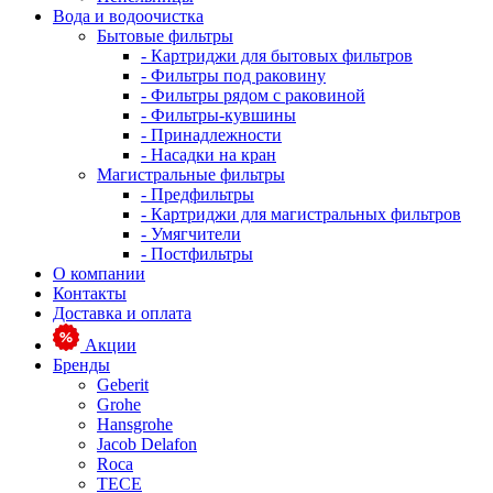
Вода и водоочистка
Бытовые фильтры
- Картриджи для бытовых фильтров
- Фильтры под раковину
- Фильтры рядом с раковиной
- Фильтры-кувшины
- Принадлежности
- Насадки на кран
Магистральные фильтры
- Предфильтры
- Картриджи для магистральных фильтров
- Умягчители
- Постфильтры
О компании
Контакты
Доставка и оплата
Акции
Бренды
Geberit
Grohe
Hansgrohe
Jacob Delafon
Roca
TECE