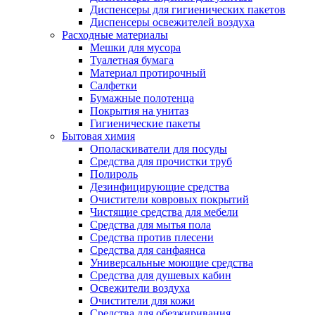
Диспенсеры для гигиенических пакетов
Диспенсеры освежителей воздуха
Расходные материалы
Мешки для мусора
Туалетная бумага
Материал протирочный
Салфетки
Бумажные полотенца
Покрытия на унитаз
Гигиенические пакеты
Бытовая химия
Ополаскиватели для посуды
Средства для прочистки труб
Полироль
Дезинфицирующие средства
Очистители ковровых покрытий
Чистящие средства для мебели
Средства для мытья пола
Средства против плесени
Средства для санфаянса
Универсальные моющие средства
Средства для душевых кабин
Освежители воздуха
Очистители для кожи
Средства для обезжиривания