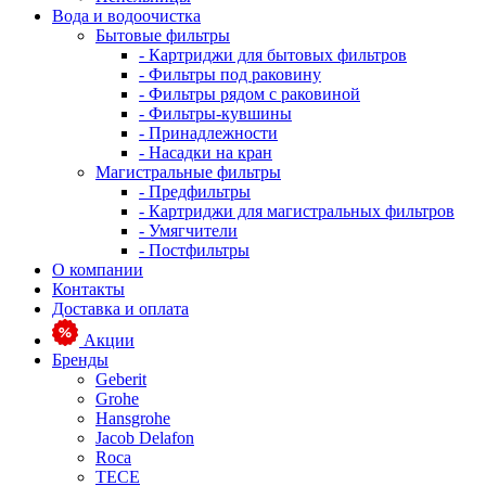
Вода и водоочистка
Бытовые фильтры
- Картриджи для бытовых фильтров
- Фильтры под раковину
- Фильтры рядом с раковиной
- Фильтры-кувшины
- Принадлежности
- Насадки на кран
Магистральные фильтры
- Предфильтры
- Картриджи для магистральных фильтров
- Умягчители
- Постфильтры
О компании
Контакты
Доставка и оплата
Акции
Бренды
Geberit
Grohe
Hansgrohe
Jacob Delafon
Roca
TECE