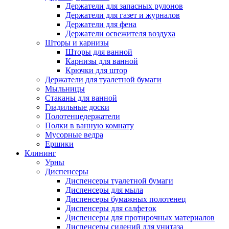
Держатели для запасных рулонов
Держатели для газет и журналов
Держатели для фена
Держатели освежителя воздуха
Шторы и карнизы
Шторы для ванной
Карнизы для ванной
Крючки для штор
Держатели для туалетной бумаги
Мыльницы
Стаканы для ванной
Гладильные доски
Полотенцедержатели
Полки в ванную комнату
Мусорные ведра
Ершики
Клининг
Урны
Диспенсеры
Диспенсеры туалетной бумаги
Диспенсеры для мыла
Диспенсеры бумажных полотенец
Диспенсеры для салфеток
Диспенсеры для протирочных материалов
Диспенсеры сидений для унитаза