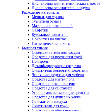
Диспенсеры для гигиенических пакетов
Диспенсеры освежителей воздуха
Расходные материалы
Мешки для мусора
Туалетная бумага
Материал протирочный
Салфетки
Бумажные полотенца
Покрытия на унитаз
Гигиенические пакеты
Бытовая химия
Ополаскиватели для посуды
Средства для прочистки труб
Полироль
Дезинфицирующие средства
Очистители ковровых покрытий
Чистящие средства для мебели
Средства для мытья пола
Средства против плесени
Средства для санфаянса
Универсальные моющие средства
Средства для душевых кабин
Освежители воздуха
Очистители для кожи
Средства для обезжиривания