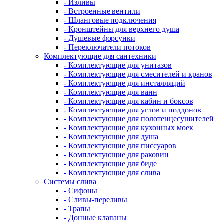
- Изливы
- Встроенные вентили
- Шланговые подключения
- Кронштейны для верхнего душа
- Душевые форсунки
- Переключатели потоков
Комплектующие для сантехники
- Комплектующие для унитазов
- Комплектующие для смесителей и кранов
- Комплектующие для инсталляций
- Комплектующие для ванн
- Комплектующие для кабин и боксов
- Комплектующие для углов и поддонов
- Комплектующие для полотенцесушителей
- Комплектующие для кухонных моек
- Комплектующие для душа
- Комплектующие для писсуаров
- Комплектующие для раковин
- Комплектующие для биде
- Комплектующие для слива
Системы слива
- Сифоны
- Сливы-переливы
- Трапы
- Донные клапаны