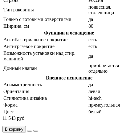
Страна
Россия
подвесная,
Тип раковины
столешница
Только с готовыми отверстиями
да
Ширина, см
80
Функции и оснащение
Антибактериальное покрытие
есть
Антигрязевое покрытие
есть
Возможность установки над стир.
да
машиной
приобретается
Донный клапан
отдельно
Внешнее исполнение
Асимметричность
да
Ориентация
левая
Стилистика дизайна
hi-tech
Форма
прямоугольная
Цвет
белый
11 543 руб.
В корзину