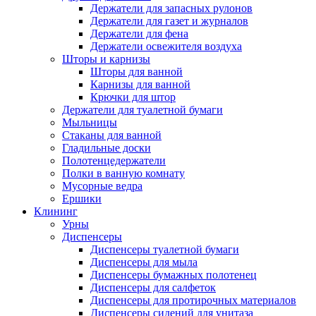
Держатели для запасных рулонов
Держатели для газет и журналов
Держатели для фена
Держатели освежителя воздуха
Шторы и карнизы
Шторы для ванной
Карнизы для ванной
Крючки для штор
Держатели для туалетной бумаги
Мыльницы
Стаканы для ванной
Гладильные доски
Полотенцедержатели
Полки в ванную комнату
Мусорные ведра
Ершики
Клининг
Урны
Диспенсеры
Диспенсеры туалетной бумаги
Диспенсеры для мыла
Диспенсеры бумажных полотенец
Диспенсеры для салфеток
Диспенсеры для протирочных материалов
Диспенсеры сидений для унитаза