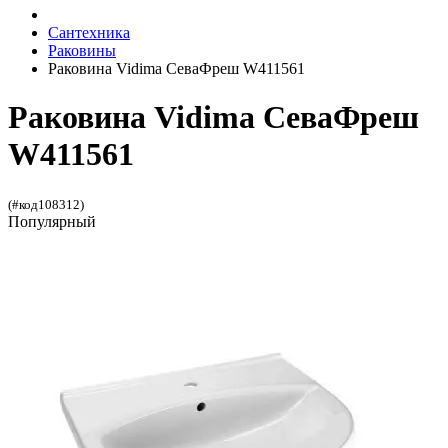
Сантехника
Раковины
Раковина Vidima СеваФреш W411561
Раковина Vidima СеваФреш
W411561
(#код108312)
Популярный