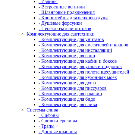
- Изливы
- Встроенные вентили
- Шланговые подключения
- Кронштейны для верхнего душа
- Душевые форсунки
- Переключатели потоков
Комплектующие для сантехники
- Комплектующие для унитазов
- Комплектующие для смесителей и кранов
- Комплектующие для инсталляций
- Комплектующие для ванн
- Комплектующие для кабин и боксов
- Комплектующие для углов и поддонов
- Комплектующие для полотенцесушителей
- Комплектующие для кухонных моек
- Комплектующие для душа
- Комплектующие для писсуаров
- Комплектующие для раковин
- Комплектующие для биде
- Комплектующие для слива
Системы слива
- Сифоны
- Сливы-переливы
- Трапы
- Донные клапаны