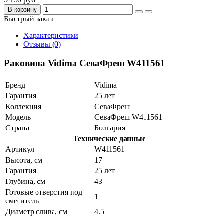
В корзину
Быстрый заказ
Характеристики
Отзывы (0)
Раковина Vidima СеваФреш W411561
Бренд
Vidima
Гарантия
25 лет
Коллекция
СеваФреш
Модель
СеваФреш W411561
Страна
Болгария
Технические данные
Артикул
W411561
Высота, см
17
Гарантия
25 лет
Глубина, см
43
Готовые отверстия под
1
смеситель
Диаметр слива, см
4.5