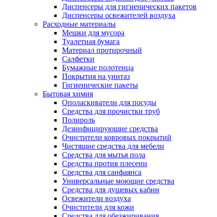
Диспенсеры для гигиенических пакетов
Диспенсеры освежителей воздуха
Расходные материалы
Мешки для мусора
Туалетная бумага
Материал протирочный
Салфетки
Бумажные полотенца
Покрытия на унитаз
Гигиенические пакеты
Бытовая химия
Ополаскиватели для посуды
Средства для прочистки труб
Полироль
Дезинфицирующие средства
Очистители ковровых покрытий
Чистящие средства для мебели
Средства для мытья пола
Средства против плесени
Средства для санфаянса
Универсальные моющие средства
Средства для душевых кабин
Освежители воздуха
Очистители для кожи
Средства для обезжиривания