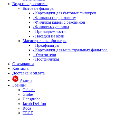
Вода и водоочистка
Бытовые фильтры
- Картриджи для бытовых фильтров
- Фильтры под раковину
- Фильтры рядом с раковиной
- Фильтры-кувшины
- Принадлежности
- Насадки на кран
Магистральные фильтры
- Предфильтры
- Картриджи для магистральных фильтров
- Умягчители
- Постфильтры
О компании
Контакты
Доставка и оплата
Акции
Бренды
Geberit
Grohe
Hansgrohe
Jacob Delafon
Roca
TECE