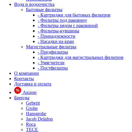
Вода и водоочистка
Бытовые фильтры
- Картриджи для бытовых фильтров
- Фильтры под раковину
- Фильтры рядом с раковиной
- Фильтры-кувшины
- Принадлежности
- Насадки на кран
Магистральные фильтры
- Предфильтры
- Картриджи для магистральных фильтров
- Умягчители
- Постфильтры
О компании
Контакты
Доставка и оплата
Акции
Бренды
Geberit
Grohe
Hansgrohe
Jacob Delafon
Roca
TECE