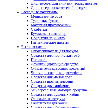
Диспенсеры для гигиенических пакетов
Диспенсеры освежителей воздуха
Расходные материалы
Мешки для мусора
Туалетная бумага
Материал протирочный
Салфетки
Бумажные полотенца
Покрытия на унитаз
Гигиенические пакеты
Бытовая химия
Ополаскиватели для посуды
Средства для прочистки труб
Полироль
Дезинфицирующие средства
Очистители ковровых покрытий
Чистящие средства для мебели
Средства для мытья пола
Средства против плесени
Средства для санфаянса
Универсальные моющие средства
Средства для душевых кабин
Освежители воздуха
Очистители для кожи
Средства для обезжиривания