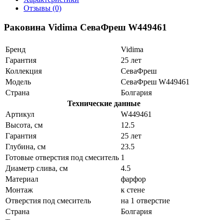
Отзывы (0)
Раковина Vidima СеваФреш W449461
Бренд
Vidima
Гарантия
25 лет
Коллекция
СеваФреш
Модель
СеваФреш W449461
Страна
Болгария
Технические данные
Артикул
W449461
Высота, см
12.5
Гарантия
25 лет
Глубина, см
23.5
Готовые отверстия под смеситель
1
Диаметр слива, см
4.5
Материал
фарфор
Монтаж
к стене
Отверстия под смеситель
на 1 отверстие
Страна
Болгария