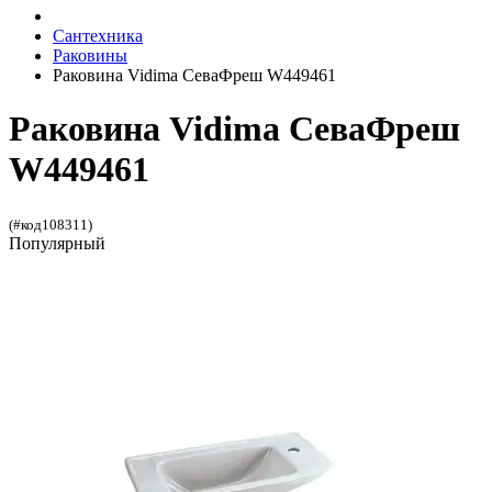
Сантехника
Раковины
Раковина Vidima СеваФреш W449461
Раковина Vidima СеваФреш
W449461
(#код108311)
Популярный