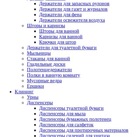
Держатели для запасных рулонов
Держатели для газет и журналов
Держатели для фена
Держатели освежителя воздуха
Шторы и карнизы
Шторы для ванной
Карнизы для ванной
Крючки для штор
Держатели для туалетной бумаги
Мыльницы
Стаканы для ванной
Гладильные доски
Полотенцедержатели
Полки в ванную комнату
Мусорные ведра
Ершики
Клининг
Урны
Диспенсеры
Диспенсеры туалетной бумаги
Диспенсеры для мыла
Диспенсеры бумажных полотенец
Диспенсеры для салфеток
Диспенсеры для протирочных материалов
Диспенсеры сидений для унитаза