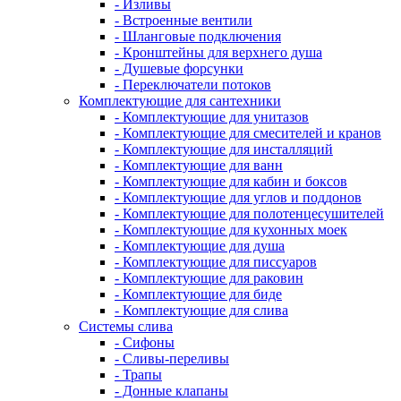
- Изливы
- Встроенные вентили
- Шланговые подключения
- Кронштейны для верхнего душа
- Душевые форсунки
- Переключатели потоков
Комплектующие для сантехники
- Комплектующие для унитазов
- Комплектующие для смесителей и кранов
- Комплектующие для инсталляций
- Комплектующие для ванн
- Комплектующие для кабин и боксов
- Комплектующие для углов и поддонов
- Комплектующие для полотенцесушителей
- Комплектующие для кухонных моек
- Комплектующие для душа
- Комплектующие для писсуаров
- Комплектующие для раковин
- Комплектующие для биде
- Комплектующие для слива
Системы слива
- Сифоны
- Сливы-переливы
- Трапы
- Донные клапаны