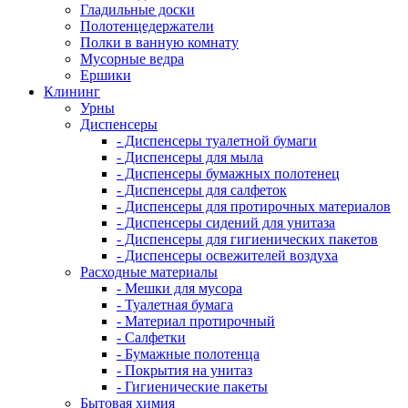
Гладильные доски
Полотенцедержатели
Полки в ванную комнату
Мусорные ведра
Ершики
Клининг
Урны
Диспенсеры
- Диспенсеры туалетной бумаги
- Диспенсеры для мыла
- Диспенсеры бумажных полотенец
- Диспенсеры для салфеток
- Диспенсеры для протирочных материалов
- Диспенсеры сидений для унитаза
- Диспенсеры для гигиенических пакетов
- Диспенсеры освежителей воздуха
Расходные материалы
- Мешки для мусора
- Туалетная бумага
- Материал протирочный
- Салфетки
- Бумажные полотенца
- Покрытия на унитаз
- Гигиенические пакеты
Бытовая химия