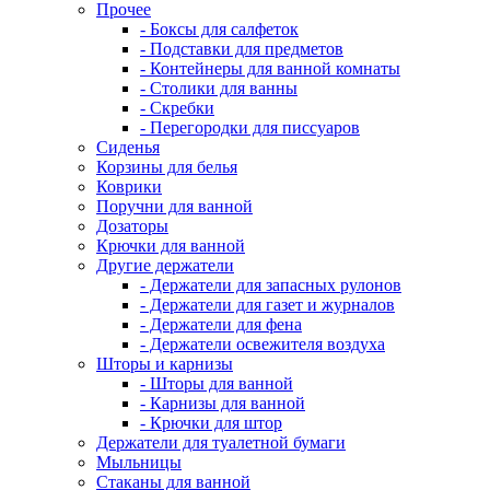
Прочее
- Боксы для салфеток
- Подставки для предметов
- Контейнеры для ванной комнаты
- Столики для ванны
- Скребки
- Перегородки для писсуаров
Сиденья
Корзины для белья
Коврики
Поручни для ванной
Дозаторы
Крючки для ванной
Другие держатели
- Держатели для запасных рулонов
- Держатели для газет и журналов
- Держатели для фена
- Держатели освежителя воздуха
Шторы и карнизы
- Шторы для ванной
- Карнизы для ванной
- Крючки для штор
Держатели для туалетной бумаги
Мыльницы
Стаканы для ванной