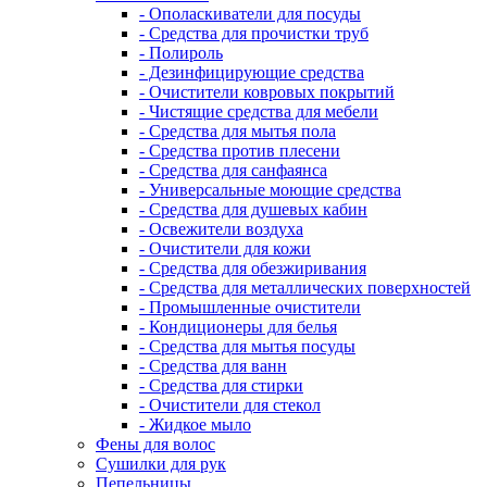
- Ополаскиватели для посуды
- Средства для прочистки труб
- Полироль
- Дезинфицирующие средства
- Очистители ковровых покрытий
- Чистящие средства для мебели
- Средства для мытья пола
- Средства против плесени
- Средства для санфаянса
- Универсальные моющие средства
- Средства для душевых кабин
- Освежители воздуха
- Очистители для кожи
- Средства для обезжиривания
- Средства для металлических поверхностей
- Промышленные очистители
- Кондиционеры для белья
- Средства для мытья посуды
- Средства для ванн
- Средства для стирки
- Очистители для стекол
- Жидкое мыло
Фены для волос
Сушилки для рук
Пепельницы