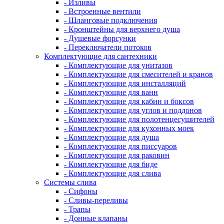
- Изливы
- Встроенные вентили
- Шланговые подключения
- Кронштейны для верхнего душа
- Душевые форсунки
- Переключатели потоков
Комплектующие для сантехники
- Комплектующие для унитазов
- Комплектующие для смесителей и кранов
- Комплектующие для инсталляций
- Комплектующие для ванн
- Комплектующие для кабин и боксов
- Комплектующие для углов и поддонов
- Комплектующие для полотенцесушителей
- Комплектующие для кухонных моек
- Комплектующие для душа
- Комплектующие для писсуаров
- Комплектующие для раковин
- Комплектующие для биде
- Комплектующие для слива
Системы слива
- Сифоны
- Сливы-переливы
- Трапы
- Донные клапаны