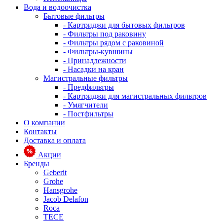
Вода и водоочистка
Бытовые фильтры
- Картриджи для бытовых фильтров
- Фильтры под раковину
- Фильтры рядом с раковиной
- Фильтры-кувшины
- Принадлежности
- Насадки на кран
Магистральные фильтры
- Предфильтры
- Картриджи для магистральных фильтров
- Умягчители
- Постфильтры
О компании
Контакты
Доставка и оплата
Акции
Бренды
Geberit
Grohe
Hansgrohe
Jacob Delafon
Roca
TECE