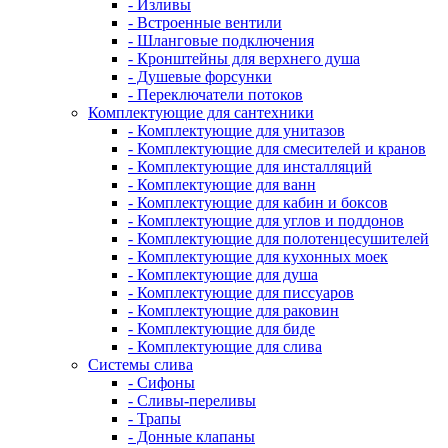
- Изливы
- Встроенные вентили
- Шланговые подключения
- Кронштейны для верхнего душа
- Душевые форсунки
- Переключатели потоков
Комплектующие для сантехники
- Комплектующие для унитазов
- Комплектующие для смесителей и кранов
- Комплектующие для инсталляций
- Комплектующие для ванн
- Комплектующие для кабин и боксов
- Комплектующие для углов и поддонов
- Комплектующие для полотенцесушителей
- Комплектующие для кухонных моек
- Комплектующие для душа
- Комплектующие для писсуаров
- Комплектующие для раковин
- Комплектующие для биде
- Комплектующие для слива
Системы слива
- Сифоны
- Сливы-переливы
- Трапы
- Донные клапаны