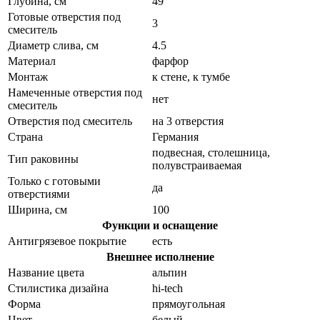
Глубина, см
49
Готовые отверстия под
3
смеситель
Диаметр слива, см
4.5
Материал
фарфор
Монтаж
к стене, к тумбе
Намеченные отверстия под
нет
смеситель
Отверстия под смеситель
на 3 отверстия
Страна
Германия
подвесная, столешница,
Тип раковины
полувстраиваемая
Только с готовыми
да
отверстиями
Ширина, см
100
Функции и оснащение
Антигрязевое покрытие
есть
Внешнее исполнение
Название цвета
альпин
Стилистика дизайна
hi-tech
Форма
прямоугольная
Цвет
белый