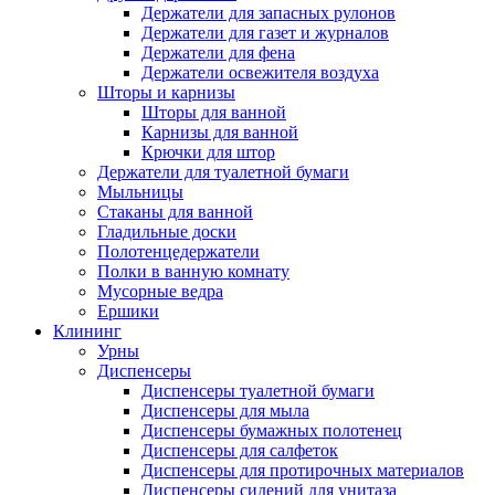
Держатели для запасных рулонов
Держатели для газет и журналов
Держатели для фена
Держатели освежителя воздуха
Шторы и карнизы
Шторы для ванной
Карнизы для ванной
Крючки для штор
Держатели для туалетной бумаги
Мыльницы
Стаканы для ванной
Гладильные доски
Полотенцедержатели
Полки в ванную комнату
Мусорные ведра
Ершики
Клининг
Урны
Диспенсеры
Диспенсеры туалетной бумаги
Диспенсеры для мыла
Диспенсеры бумажных полотенец
Диспенсеры для салфеток
Диспенсеры для протирочных материалов
Диспенсеры сидений для унитаза