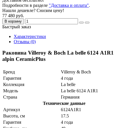
Доставим бесплатно!
Подробности в разделе
"Доставка и оплата"
.
Нашли дешевле? Снизим цену!
77 480 руб.
В корзину
Быстрый заказ
Характеристики
Отзывы (0)
Раковина Villeroy & Boch La belle 6124 А1R1
alpin CeramicPlus
Бренд
Villeroy & Boch
Гарантия
4 года
Коллекция
La belle
Модель
La belle 6124 А1R1
Страна
Германия
Технические данные
Артикул
6124A1R1
Высота, см
17.5
Гарантия
4 года