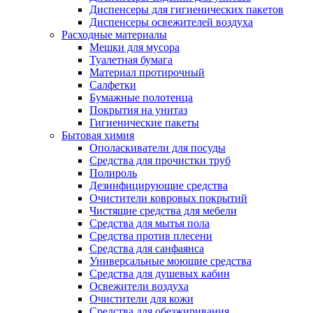
Диспенсеры для гигиенических пакетов
Диспенсеры освежителей воздуха
Расходные материалы
Мешки для мусора
Туалетная бумага
Материал протирочный
Салфетки
Бумажные полотенца
Покрытия на унитаз
Гигиенические пакеты
Бытовая химия
Ополаскиватели для посуды
Средства для прочистки труб
Полироль
Дезинфицирующие средства
Очистители ковровых покрытий
Чистящие средства для мебели
Средства для мытья пола
Средства против плесени
Средства для санфаянса
Универсальные моющие средства
Средства для душевых кабин
Освежители воздуха
Очистители для кожи
Средства для обезжиривания