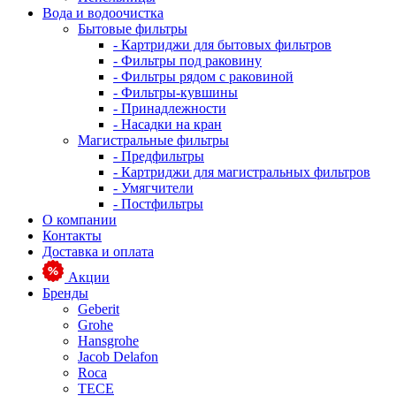
Вода и водоочистка
Бытовые фильтры
- Картриджи для бытовых фильтров
- Фильтры под раковину
- Фильтры рядом с раковиной
- Фильтры-кувшины
- Принадлежности
- Насадки на кран
Магистральные фильтры
- Предфильтры
- Картриджи для магистральных фильтров
- Умягчители
- Постфильтры
О компании
Контакты
Доставка и оплата
Акции
Бренды
Geberit
Grohe
Hansgrohe
Jacob Delafon
Roca
TECE