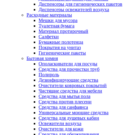
Диспенсеры для гигиенических пакетов
Диспенсеры освежителей воздуха
Расходные материалы
Мешки для мусора
Туалетная бумага
Материал протирочный
Салфетки
Бумажные полотенца
Покрытия на унитаз
Гигиенические пакеты
Бытовая химия
Ополаскиватели для посуды
Средства для прочистки труб
Полироль
Дезинфицирующие средства
Очистители ковровых покрытий
Чистящие средства для мебели
Средства для мытья пола
Средства против плесени
Средства для санфаянса
Универсальные моющие средства
Средства для душевых кабин
Освежители воздуха
Очистители для кожи
Средства для обезжиривания