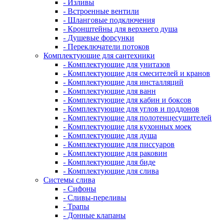
- Изливы
- Встроенные вентили
- Шланговые подключения
- Кронштейны для верхнего душа
- Душевые форсунки
- Переключатели потоков
Комплектующие для сантехники
- Комплектующие для унитазов
- Комплектующие для смесителей и кранов
- Комплектующие для инсталляций
- Комплектующие для ванн
- Комплектующие для кабин и боксов
- Комплектующие для углов и поддонов
- Комплектующие для полотенцесушителей
- Комплектующие для кухонных моек
- Комплектующие для душа
- Комплектующие для писсуаров
- Комплектующие для раковин
- Комплектующие для биде
- Комплектующие для слива
Системы слива
- Сифоны
- Сливы-переливы
- Трапы
- Донные клапаны