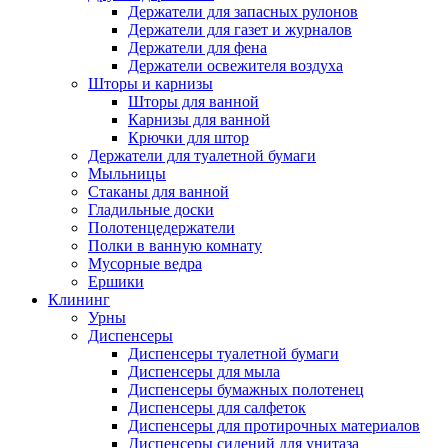
Держатели для запасных рулонов
Держатели для газет и журналов
Держатели для фена
Держатели освежителя воздуха
Шторы и карнизы
Шторы для ванной
Карнизы для ванной
Крючки для штор
Держатели для туалетной бумаги
Мыльницы
Стаканы для ванной
Гладильные доски
Полотенцедержатели
Полки в ванную комнату
Мусорные ведра
Ершики
Клининг
Урны
Диспенсеры
Диспенсеры туалетной бумаги
Диспенсеры для мыла
Диспенсеры бумажных полотенец
Диспенсеры для салфеток
Диспенсеры для протирочных материалов
Диспенсеры сидений для унитаза