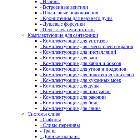
- Изливы
- Встроенные вентили
- Шланговые подключения
- Кронштейны для верхнего душа
- Душевые форсунки
- Переключатели потоков
Комплектующие для сантехники
- Комплектующие для унитазов
- Комплектующие для смесителей и кранов
- Комплектующие для инсталляций
- Комплектующие для ванн
- Комплектующие для кабин и боксов
- Комплектующие для углов и поддонов
- Комплектующие для полотенцесушителей
- Комплектующие для кухонных моек
- Комплектующие для душа
- Комплектующие для писсуаров
- Комплектующие для раковин
- Комплектующие для биде
- Комплектующие для слива
Системы слива
- Сифоны
- Сливы-переливы
- Трапы
- Донные клапаны