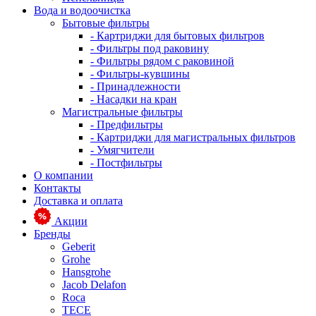
Вода и водоочистка
Бытовые фильтры
- Картриджи для бытовых фильтров
- Фильтры под раковину
- Фильтры рядом с раковиной
- Фильтры-кувшины
- Принадлежности
- Насадки на кран
Магистральные фильтры
- Предфильтры
- Картриджи для магистральных фильтров
- Умягчители
- Постфильтры
О компании
Контакты
Доставка и оплата
Акции
Бренды
Geberit
Grohe
Hansgrohe
Jacob Delafon
Roca
TECE