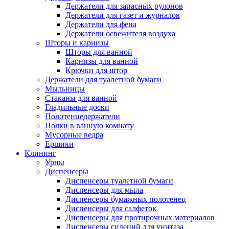
Держатели для запасных рулонов
Держатели для газет и журналов
Держатели для фена
Держатели освежителя воздуха
Шторы и карнизы
Шторы для ванной
Карнизы для ванной
Крючки для штор
Держатели для туалетной бумаги
Мыльницы
Стаканы для ванной
Гладильные доски
Полотенцедержатели
Полки в ванную комнату
Мусорные ведра
Ершики
Клининг
Урны
Диспенсеры
Диспенсеры туалетной бумаги
Диспенсеры для мыла
Диспенсеры бумажных полотенец
Диспенсеры для салфеток
Диспенсеры для протирочных материалов
Диспенсеры сидений для унитаза