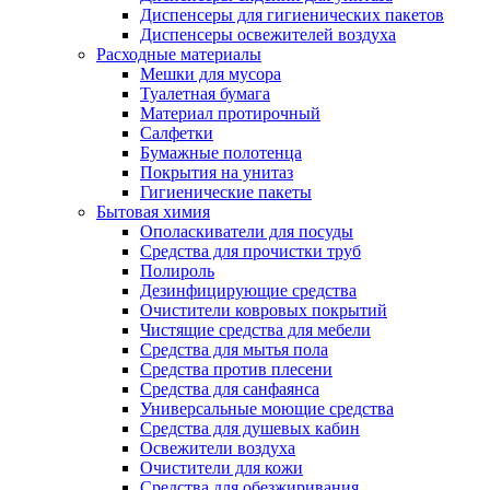
Диспенсеры для гигиенических пакетов
Диспенсеры освежителей воздуха
Расходные материалы
Мешки для мусора
Туалетная бумага
Материал протирочный
Салфетки
Бумажные полотенца
Покрытия на унитаз
Гигиенические пакеты
Бытовая химия
Ополаскиватели для посуды
Средства для прочистки труб
Полироль
Дезинфицирующие средства
Очистители ковровых покрытий
Чистящие средства для мебели
Средства для мытья пола
Средства против плесени
Средства для санфаянса
Универсальные моющие средства
Средства для душевых кабин
Освежители воздуха
Очистители для кожи
Средства для обезжиривания