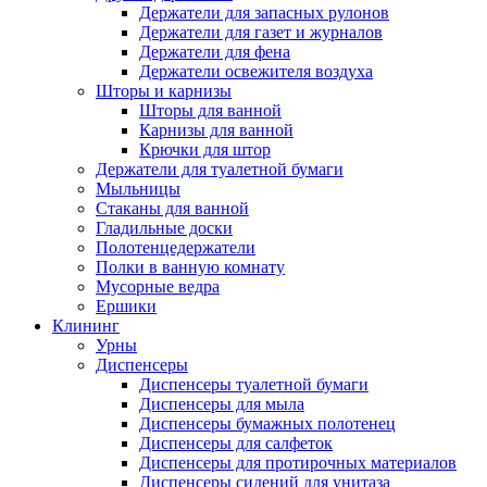
Держатели для запасных рулонов
Держатели для газет и журналов
Держатели для фена
Держатели освежителя воздуха
Шторы и карнизы
Шторы для ванной
Карнизы для ванной
Крючки для штор
Держатели для туалетной бумаги
Мыльницы
Стаканы для ванной
Гладильные доски
Полотенцедержатели
Полки в ванную комнату
Мусорные ведра
Ершики
Клининг
Урны
Диспенсеры
Диспенсеры туалетной бумаги
Диспенсеры для мыла
Диспенсеры бумажных полотенец
Диспенсеры для салфеток
Диспенсеры для протирочных материалов
Диспенсеры сидений для унитаза