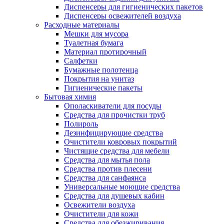
Диспенсеры для гигиенических пакетов
Диспенсеры освежителей воздуха
Расходные материалы
Мешки для мусора
Туалетная бумага
Материал протирочный
Салфетки
Бумажные полотенца
Покрытия на унитаз
Гигиенические пакеты
Бытовая химия
Ополаскиватели для посуды
Средства для прочистки труб
Полироль
Дезинфицирующие средства
Очистители ковровых покрытий
Чистящие средства для мебели
Средства для мытья пола
Средства против плесени
Средства для санфаянса
Универсальные моющие средства
Средства для душевых кабин
Освежители воздуха
Очистители для кожи
Средства для обезжиривания