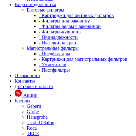
Вода и водоочистка
Бытовые фильтры
- Картриджи для бытовых фильтров
- Фильтры под раковину
- Фильтры рядом с раковиной
- Фильтры-кувшины
- Принадлежности
- Насадки на кран
Магистральные фильтры
- Предфильтры
- Картриджи для магистральных фильтров
- Умягчители
- Постфильтры
О компании
Контакты
Доставка и оплата
Акции
Бренды
Geberit
Grohe
Hansgrohe
Jacob Delafon
Roca
TECE