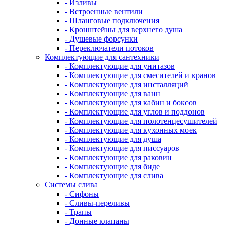
- Изливы
- Встроенные вентили
- Шланговые подключения
- Кронштейны для верхнего душа
- Душевые форсунки
- Переключатели потоков
Комплектующие для сантехники
- Комплектующие для унитазов
- Комплектующие для смесителей и кранов
- Комплектующие для инсталляций
- Комплектующие для ванн
- Комплектующие для кабин и боксов
- Комплектующие для углов и поддонов
- Комплектующие для полотенцесушителей
- Комплектующие для кухонных моек
- Комплектующие для душа
- Комплектующие для писсуаров
- Комплектующие для раковин
- Комплектующие для биде
- Комплектующие для слива
Системы слива
- Сифоны
- Сливы-переливы
- Трапы
- Донные клапаны