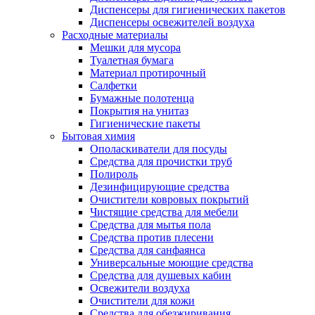
Диспенсеры для гигиенических пакетов
Диспенсеры освежителей воздуха
Расходные материалы
Мешки для мусора
Туалетная бумага
Материал протирочный
Салфетки
Бумажные полотенца
Покрытия на унитаз
Гигиенические пакеты
Бытовая химия
Ополаскиватели для посуды
Средства для прочистки труб
Полироль
Дезинфицирующие средства
Очистители ковровых покрытий
Чистящие средства для мебели
Средства для мытья пола
Средства против плесени
Средства для санфаянса
Универсальные моющие средства
Средства для душевых кабин
Освежители воздуха
Очистители для кожи
Средства для обезжиривания