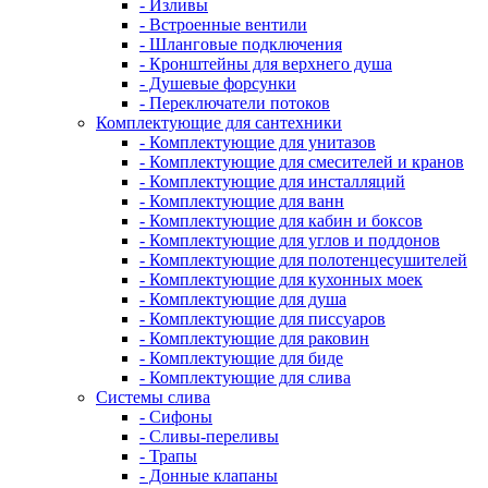
- Изливы
- Встроенные вентили
- Шланговые подключения
- Кронштейны для верхнего душа
- Душевые форсунки
- Переключатели потоков
Комплектующие для сантехники
- Комплектующие для унитазов
- Комплектующие для смесителей и кранов
- Комплектующие для инсталляций
- Комплектующие для ванн
- Комплектующие для кабин и боксов
- Комплектующие для углов и поддонов
- Комплектующие для полотенцесушителей
- Комплектующие для кухонных моек
- Комплектующие для душа
- Комплектующие для писсуаров
- Комплектующие для раковин
- Комплектующие для биде
- Комплектующие для слива
Системы слива
- Сифоны
- Сливы-переливы
- Трапы
- Донные клапаны