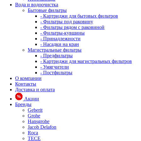
Вода и водоочистка
Бытовые фильтры
- Картриджи для бытовых фильтров
- Фильтры под раковину
- Фильтры рядом с раковиной
- Фильтры-кувшины
- Принадлежности
- Насадки на кран
Магистральные фильтры
- Предфильтры
- Картриджи для магистральных фильтров
- Умягчители
- Постфильтры
О компании
Контакты
Доставка и оплата
Акции
Бренды
Geberit
Grohe
Hansgrohe
Jacob Delafon
Roca
TECE