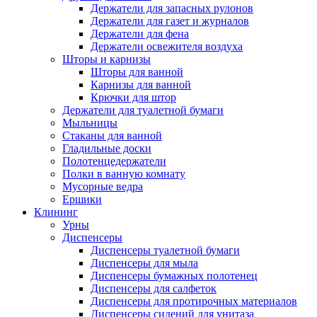
Держатели для запасных рулонов
Держатели для газет и журналов
Держатели для фена
Держатели освежителя воздуха
Шторы и карнизы
Шторы для ванной
Карнизы для ванной
Крючки для штор
Держатели для туалетной бумаги
Мыльницы
Стаканы для ванной
Гладильные доски
Полотенцедержатели
Полки в ванную комнату
Мусорные ведра
Ершики
Клининг
Урны
Диспенсеры
Диспенсеры туалетной бумаги
Диспенсеры для мыла
Диспенсеры бумажных полотенец
Диспенсеры для салфеток
Диспенсеры для протирочных материалов
Диспенсеры сидений для унитаза