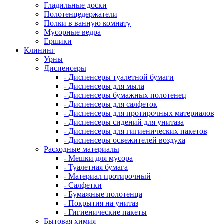
Гладильные доски
Полотенцедержатели
Полки в ванную комнату
Мусорные ведра
Ершики
Клининг
Урны
Диспенсеры
- Диспенсеры туалетной бумаги
- Диспенсеры для мыла
- Диспенсеры бумажных полотенец
- Диспенсеры для салфеток
- Диспенсеры для протирочных материалов
- Диспенсеры сидений для унитаза
- Диспенсеры для гигиенических пакетов
- Диспенсеры освежителей воздуха
Расходные материалы
- Мешки для мусора
- Туалетная бумага
- Материал протирочный
- Салфетки
- Бумажные полотенца
- Покрытия на унитаз
- Гигиенические пакеты
Бытовая химия