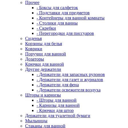
Прочее
- Боксы для салфеток
- Подставки для предметов
- Контейнеры для ванной комнаты
- Столики для ванны
- Скребки
- Перегородки для писсуаров
Сиденья
Корзины для белья
Коврики
Поручни для ванной
Дозаторы
Крючки для ванной
Другие держатели
- Держатели для запасных рулонов
- Держатели для газет и журналов
- Держатели для фена
- Держатели освежителя воздуха
Шторы и карнизы
- Шторы для ванной
- Карнизы для ванной
- Крючки для штор
Держатели для туалетной бумаги
Мыльницы
Стаканы для ванной