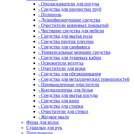
- Ополаскиватели для посуды
- Средства для прочистки труб
- Полироль
- Дезинфицирующие средства
- Очистители ковровых покрытий
- Чистящие средства для мебели
- Средства для мытья пола
- Средства против плесени
- Средства для санфаянса
- Универсальные моющие средства
- Средства для душевых кабин
- Освежители воздуха
- Очистители для кожи
- Средства для обезжиривания
- Средства для металлических поверхностей
- Промышленные очистители
- Кондиционеры для белья
- Средства для мытья посуды
- Средства для ванн
- Средства для стирки
- Очистители для стекол
- Жидкое мыло
Фены для волос
Сушилки для рук
Пепельницы