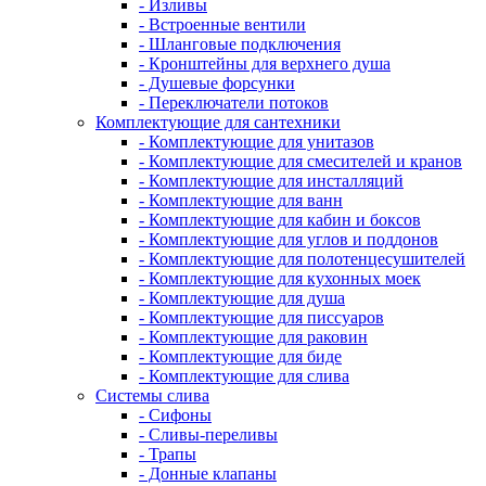
- Изливы
- Встроенные вентили
- Шланговые подключения
- Кронштейны для верхнего душа
- Душевые форсунки
- Переключатели потоков
Комплектующие для сантехники
- Комплектующие для унитазов
- Комплектующие для смесителей и кранов
- Комплектующие для инсталляций
- Комплектующие для ванн
- Комплектующие для кабин и боксов
- Комплектующие для углов и поддонов
- Комплектующие для полотенцесушителей
- Комплектующие для кухонных моек
- Комплектующие для душа
- Комплектующие для писсуаров
- Комплектующие для раковин
- Комплектующие для биде
- Комплектующие для слива
Системы слива
- Сифоны
- Сливы-переливы
- Трапы
- Донные клапаны