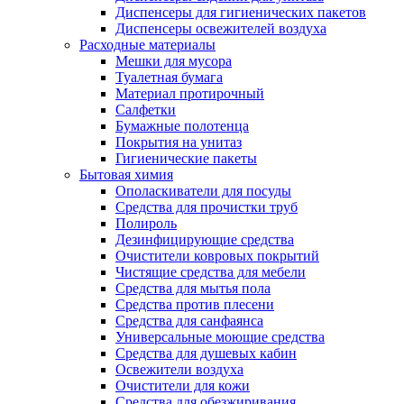
Диспенсеры для гигиенических пакетов
Диспенсеры освежителей воздуха
Расходные материалы
Мешки для мусора
Туалетная бумага
Материал протирочный
Салфетки
Бумажные полотенца
Покрытия на унитаз
Гигиенические пакеты
Бытовая химия
Ополаскиватели для посуды
Средства для прочистки труб
Полироль
Дезинфицирующие средства
Очистители ковровых покрытий
Чистящие средства для мебели
Средства для мытья пола
Средства против плесени
Средства для санфаянса
Универсальные моющие средства
Средства для душевых кабин
Освежители воздуха
Очистители для кожи
Средства для обезжиривания