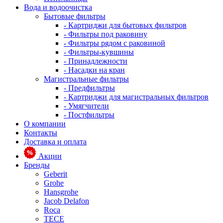
Вода и водоочистка
Бытовые фильтры
- Картриджи для бытовых фильтров
- Фильтры под раковину
- Фильтры рядом с раковиной
- Фильтры-кувшины
- Принадлежности
- Насадки на кран
Магистральные фильтры
- Предфильтры
- Картриджи для магистральных фильтров
- Умягчители
- Постфильтры
О компании
Контакты
Доставка и оплата
Акции
Бренды
Geberit
Grohe
Hansgrohe
Jacob Delafon
Roca
TECE