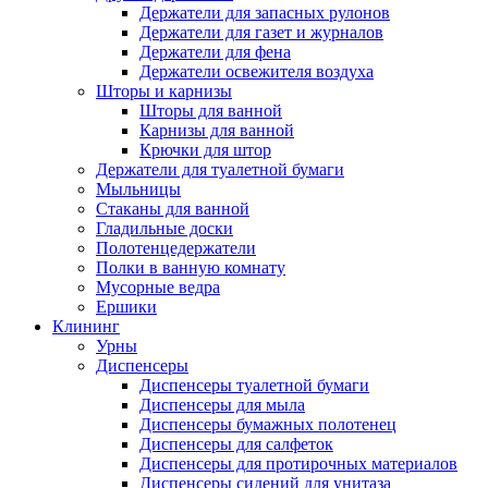
Держатели для запасных рулонов
Держатели для газет и журналов
Держатели для фена
Держатели освежителя воздуха
Шторы и карнизы
Шторы для ванной
Карнизы для ванной
Крючки для штор
Держатели для туалетной бумаги
Мыльницы
Стаканы для ванной
Гладильные доски
Полотенцедержатели
Полки в ванную комнату
Мусорные ведра
Ершики
Клининг
Урны
Диспенсеры
Диспенсеры туалетной бумаги
Диспенсеры для мыла
Диспенсеры бумажных полотенец
Диспенсеры для салфеток
Диспенсеры для протирочных материалов
Диспенсеры сидений для унитаза