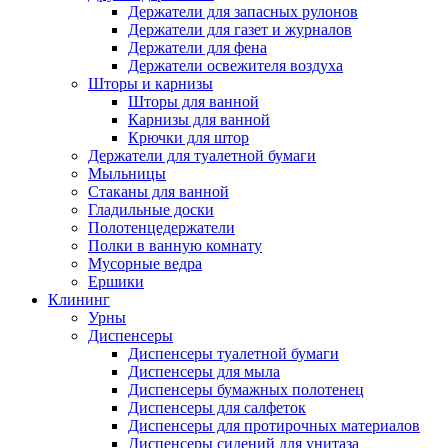
Держатели для запасных рулонов
Держатели для газет и журналов
Держатели для фена
Держатели освежителя воздуха
Шторы и карнизы
Шторы для ванной
Карнизы для ванной
Крючки для штор
Держатели для туалетной бумаги
Мыльницы
Стаканы для ванной
Гладильные доски
Полотенцедержатели
Полки в ванную комнату
Мусорные ведра
Ершики
Клининг
Урны
Диспенсеры
Диспенсеры туалетной бумаги
Диспенсеры для мыла
Диспенсеры бумажных полотенец
Диспенсеры для салфеток
Диспенсеры для протирочных материалов
Диспенсеры сидений для унитаза