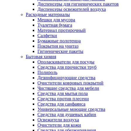
Диспенсеры для гигиенических пакетов
Диспенсеры освежителей воздуха
Расходные материалы
Мешки для мусора
Туалетная бумага
Материал протирочный
Салфетки
Бумажные полотенца
Покрытия на унитаз
Гигиенические пакеты
Бытовая химия
Ополаскиватели для посуды
Средства для прочистки труб
Полироль
Дезинфицирующие средства
Очистители ковровых покрытий
Чистящие средства для мебели
Средства для мытья пола
Средства против плесени
Средства для санфаянса
Универсальные моющие средства
Средства для душевых кабин
Освежители воздуха
Очистители для кожи
Средства для обезжиривания