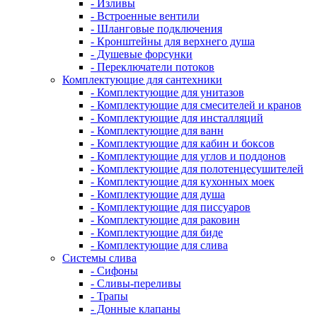
- Изливы
- Встроенные вентили
- Шланговые подключения
- Кронштейны для верхнего душа
- Душевые форсунки
- Переключатели потоков
Комплектующие для сантехники
- Комплектующие для унитазов
- Комплектующие для смесителей и кранов
- Комплектующие для инсталляций
- Комплектующие для ванн
- Комплектующие для кабин и боксов
- Комплектующие для углов и поддонов
- Комплектующие для полотенцесушителей
- Комплектующие для кухонных моек
- Комплектующие для душа
- Комплектующие для писсуаров
- Комплектующие для раковин
- Комплектующие для биде
- Комплектующие для слива
Системы слива
- Сифоны
- Сливы-переливы
- Трапы
- Донные клапаны