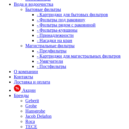
Вода и водоочистка
Бытовые фильтры
- Картриджи для бытовых фильтров
- Фильтры под раковину
- Фильтры рядом с раковиной
- Фильтры-кувшины
- Принадлежности
- Насадки на кран
Магистральные фильтры
- Предфильтры
- Картриджи для магистральных фильтров
- Умягчители
- Постфильтры
О компании
Контакты
Доставка и оплата
Акции
Бренды
Geberit
Grohe
Hansgrohe
Jacob Delafon
Roca
TECE