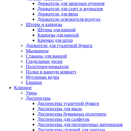
Держатели для запасных рулонов
Держатели для газет и журналов
Держатели для фена
Держатели освежителя воздуха
Шторы и карнизы
Шторы для ванной
Карнизы для ванной
Крючки для штор
Держатели для туалетной бумаги
Мыльницы
Стаканы для ванной
Гладильные доски
Полотенцедержатели
Полки в ванную комнату
Мусорные ведра
Ершики
Клининг
Урны
Диспенсеры
Диспенсеры туалетной бумаги
Диспенсеры для мыла
Диспенсеры бумажных полотенец
Диспенсеры для салфеток
Диспенсеры для протирочных материалов
Диспенсеры сидений для унитаза