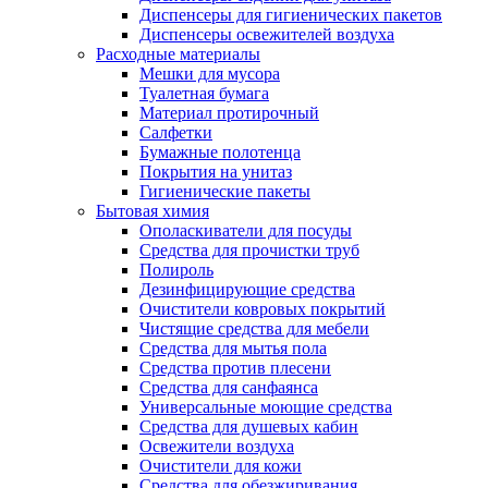
Диспенсеры для гигиенических пакетов
Диспенсеры освежителей воздуха
Расходные материалы
Мешки для мусора
Туалетная бумага
Материал протирочный
Салфетки
Бумажные полотенца
Покрытия на унитаз
Гигиенические пакеты
Бытовая химия
Ополаскиватели для посуды
Средства для прочистки труб
Полироль
Дезинфицирующие средства
Очистители ковровых покрытий
Чистящие средства для мебели
Средства для мытья пола
Средства против плесени
Средства для санфаянса
Универсальные моющие средства
Средства для душевых кабин
Освежители воздуха
Очистители для кожи
Средства для обезжиривания