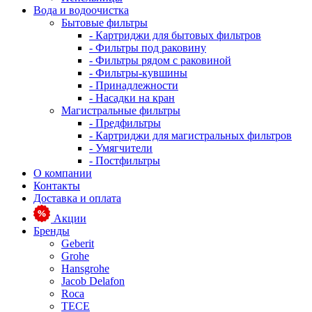
Вода и водоочистка
Бытовые фильтры
- Картриджи для бытовых фильтров
- Фильтры под раковину
- Фильтры рядом с раковиной
- Фильтры-кувшины
- Принадлежности
- Насадки на кран
Магистральные фильтры
- Предфильтры
- Картриджи для магистральных фильтров
- Умягчители
- Постфильтры
О компании
Контакты
Доставка и оплата
Акции
Бренды
Geberit
Grohe
Hansgrohe
Jacob Delafon
Roca
TECE