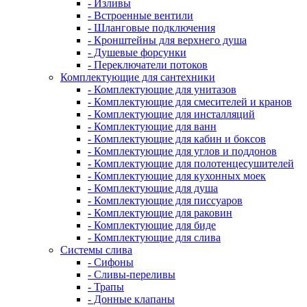
- Изливы
- Встроенные вентили
- Шланговые подключения
- Кронштейны для верхнего душа
- Душевые форсунки
- Переключатели потоков
Комплектующие для сантехники
- Комплектующие для унитазов
- Комплектующие для смесителей и кранов
- Комплектующие для инсталляций
- Комплектующие для ванн
- Комплектующие для кабин и боксов
- Комплектующие для углов и поддонов
- Комплектующие для полотенцесушителей
- Комплектующие для кухонных моек
- Комплектующие для душа
- Комплектующие для писсуаров
- Комплектующие для раковин
- Комплектующие для биде
- Комплектующие для слива
Системы слива
- Сифоны
- Сливы-переливы
- Трапы
- Донные клапаны