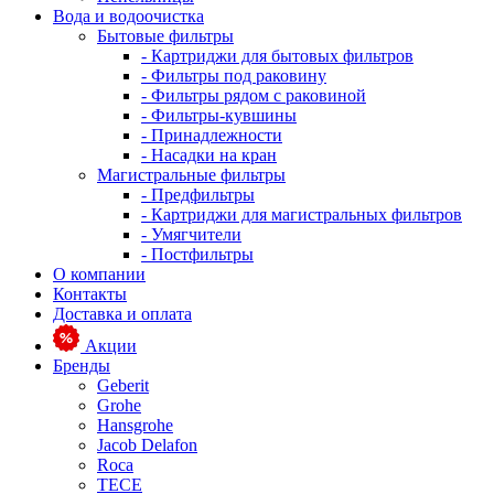
Вода и водоочистка
Бытовые фильтры
- Картриджи для бытовых фильтров
- Фильтры под раковину
- Фильтры рядом с раковиной
- Фильтры-кувшины
- Принадлежности
- Насадки на кран
Магистральные фильтры
- Предфильтры
- Картриджи для магистральных фильтров
- Умягчители
- Постфильтры
О компании
Контакты
Доставка и оплата
Акции
Бренды
Geberit
Grohe
Hansgrohe
Jacob Delafon
Roca
TECE