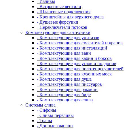
- Изливы
- Встроенные вентили
- Шланговые подключения
- Кронштейны для верхнего душа
- Душевые форсунки
- Переключатели потоков
Комплектующие для сантехники
- Комплектующие для унитазов
- Комплектующие для смесителей и кранов
- Комплектующие для инсталляций
- Комплектующие для ванн
- Комплектующие для кабин и боксов
- Комплектующие для углов и поддонов
- Комплектующие для полотенцесушителей
- Комплектующие для кухонных моек
- Комплектующие для душа
- Комплектующие для писсуаров
- Комплектующие для раковин
- Комплектующие для биде
- Комплектующие для слива
Системы слива
- Сифоны
- Сливы-переливы
- Трапы
- Донные клапаны