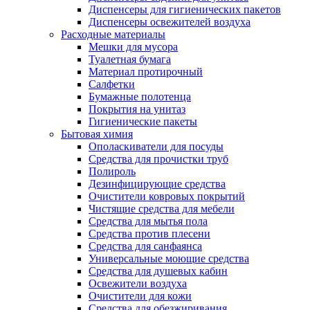
Диспенсеры для гигиенических пакетов
Диспенсеры освежителей воздуха
Расходные материалы
Мешки для мусора
Туалетная бумага
Материал протирочный
Салфетки
Бумажные полотенца
Покрытия на унитаз
Гигиенические пакеты
Бытовая химия
Ополаскиватели для посуды
Средства для прочистки труб
Полироль
Дезинфицирующие средства
Очистители ковровых покрытий
Чистящие средства для мебели
Средства для мытья пола
Средства против плесени
Средства для санфаянса
Универсальные моющие средства
Средства для душевых кабин
Освежители воздуха
Очистители для кожи
Средства для обезжиривания