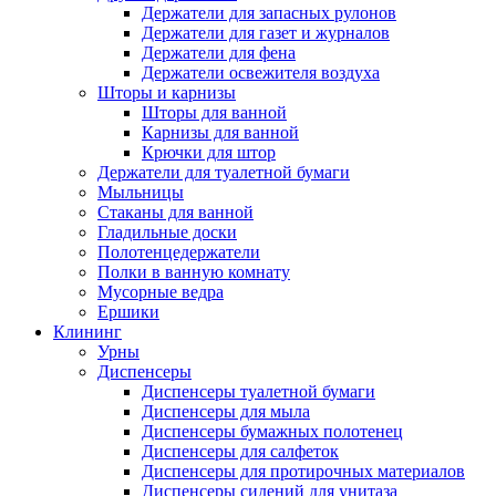
Держатели для запасных рулонов
Держатели для газет и журналов
Держатели для фена
Держатели освежителя воздуха
Шторы и карнизы
Шторы для ванной
Карнизы для ванной
Крючки для штор
Держатели для туалетной бумаги
Мыльницы
Стаканы для ванной
Гладильные доски
Полотенцедержатели
Полки в ванную комнату
Мусорные ведра
Ершики
Клининг
Урны
Диспенсеры
Диспенсеры туалетной бумаги
Диспенсеры для мыла
Диспенсеры бумажных полотенец
Диспенсеры для салфеток
Диспенсеры для протирочных материалов
Диспенсеры сидений для унитаза