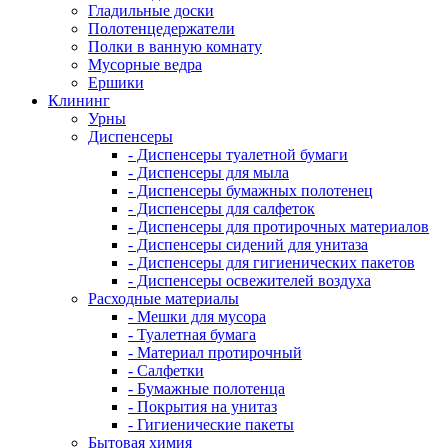
Гладильные доски
Полотенцедержатели
Полки в ванную комнату
Мусорные ведра
Ершики
Клининг
Урны
Диспенсеры
- Диспенсеры туалетной бумаги
- Диспенсеры для мыла
- Диспенсеры бумажных полотенец
- Диспенсеры для салфеток
- Диспенсеры для протирочных материалов
- Диспенсеры сидений для унитаза
- Диспенсеры для гигиенических пакетов
- Диспенсеры освежителей воздуха
Расходные материалы
- Мешки для мусора
- Туалетная бумага
- Материал протирочный
- Салфетки
- Бумажные полотенца
- Покрытия на унитаз
- Гигиенические пакеты
Бытовая химия