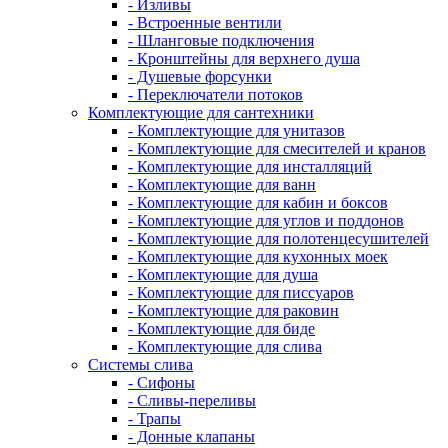
- Изливы
- Встроенные вентили
- Шланговые подключения
- Кронштейны для верхнего душа
- Душевые форсунки
- Переключатели потоков
Комплектующие для сантехники
- Комплектующие для унитазов
- Комплектующие для смесителей и кранов
- Комплектующие для инсталляций
- Комплектующие для ванн
- Комплектующие для кабин и боксов
- Комплектующие для углов и поддонов
- Комплектующие для полотенцесушителей
- Комплектующие для кухонных моек
- Комплектующие для душа
- Комплектующие для писсуаров
- Комплектующие для раковин
- Комплектующие для биде
- Комплектующие для слива
Системы слива
- Сифоны
- Сливы-переливы
- Трапы
- Донные клапаны