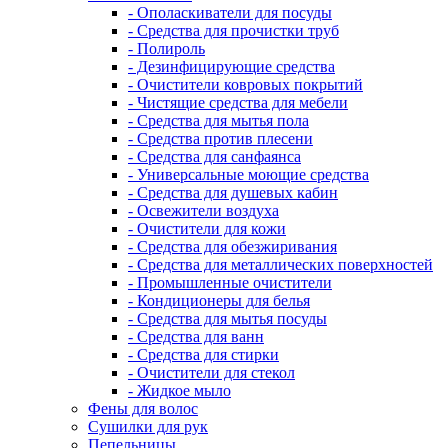
- Ополаскиватели для посуды
- Средства для прочистки труб
- Полироль
- Дезинфицирующие средства
- Очистители ковровых покрытий
- Чистящие средства для мебели
- Средства для мытья пола
- Средства против плесени
- Средства для санфаянса
- Универсальные моющие средства
- Средства для душевых кабин
- Освежители воздуха
- Очистители для кожи
- Средства для обезжиривания
- Средства для металлических поверхностей
- Промышленные очистители
- Кондиционеры для белья
- Средства для мытья посуды
- Средства для ванн
- Средства для стирки
- Очистители для стекол
- Жидкое мыло
Фены для волос
Сушилки для рук
Пепельницы