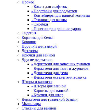
Прочее
- Боксы для салфеток
- Подставки для предметов
- Контейнеры для ванной комнаты
- Столики для ванны
- Скребки
- Перегородки для писсуаров
Сиденья
Корзины для белья
Коврики
Поручни для ванной
Дозаторы
Крючки для ванной
Другие держатели
- Держатели для запасных рулонов
- Держатели для газет и журналов
- Держатели для фена
- Держатели освежителя воздуха
Шторы и карнизы
- Шторы для ванной
- Карнизы для ванной
- Крючки для штор
Держатели для туалетной бумаги
Мыльницы
Стаканы для ванной