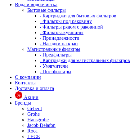
Вода и водоочистка
Бытовые фильтры
- Картриджи для бытовых фильтров
- Фильтры под раковину
- Фильтры рядом с раковиной
- Фильтры-кувшины
- Принадлежности
- Насадки на кран
Магистральные фильтры
- Предфильтры
- Картриджи для магистральных фильтров
- Умягчители
- Постфильтры
О компании
Контакты
Доставка и оплата
Акции
Бренды
Geberit
Grohe
Hansgrohe
Jacob Delafon
Roca
TECE