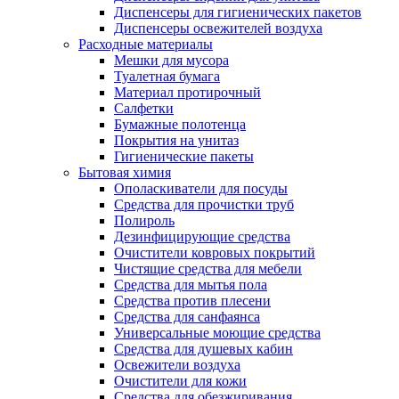
Диспенсеры для гигиенических пакетов
Диспенсеры освежителей воздуха
Расходные материалы
Мешки для мусора
Туалетная бумага
Материал протирочный
Салфетки
Бумажные полотенца
Покрытия на унитаз
Гигиенические пакеты
Бытовая химия
Ополаскиватели для посуды
Средства для прочистки труб
Полироль
Дезинфицирующие средства
Очистители ковровых покрытий
Чистящие средства для мебели
Средства для мытья пола
Средства против плесени
Средства для санфаянса
Универсальные моющие средства
Средства для душевых кабин
Освежители воздуха
Очистители для кожи
Средства для обезжиривания