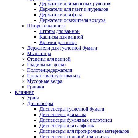
Держатели для запасных рулонов
Держатели для газет и журналов
Держатели для фена
Держатели освежителя воздуха
Шторы и карнизы
Шторы для ванной
Карнизы для ванной
Крючки для штор
Держатели для туалетной бумаги
Мыльницы
Стаканы для ванной
Гладильные доски
Полотенцедержатели
Полки в ванную комнату
Мусорные ведра
Ершики
Клининг
Урны
Диспенсеры
Диспенсеры туалетной бумаги
Диспенсеры для мыла
Диспенсеры бумажных полотенец
Диспенсеры для салфеток
Диспенсеры для протирочных материалов
Диспенсеры сидений для унитаза