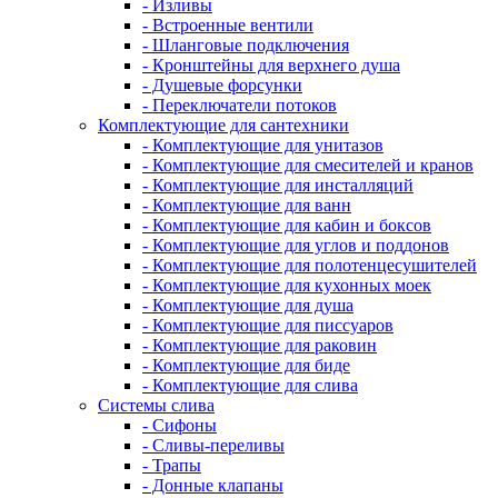
- Изливы
- Встроенные вентили
- Шланговые подключения
- Кронштейны для верхнего душа
- Душевые форсунки
- Переключатели потоков
Комплектующие для сантехники
- Комплектующие для унитазов
- Комплектующие для смесителей и кранов
- Комплектующие для инсталляций
- Комплектующие для ванн
- Комплектующие для кабин и боксов
- Комплектующие для углов и поддонов
- Комплектующие для полотенцесушителей
- Комплектующие для кухонных моек
- Комплектующие для душа
- Комплектующие для писсуаров
- Комплектующие для раковин
- Комплектующие для биде
- Комплектующие для слива
Системы слива
- Сифоны
- Сливы-переливы
- Трапы
- Донные клапаны