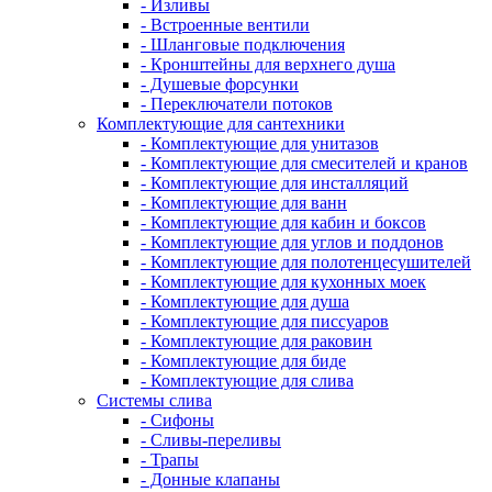
- Изливы
- Встроенные вентили
- Шланговые подключения
- Кронштейны для верхнего душа
- Душевые форсунки
- Переключатели потоков
Комплектующие для сантехники
- Комплектующие для унитазов
- Комплектующие для смесителей и кранов
- Комплектующие для инсталляций
- Комплектующие для ванн
- Комплектующие для кабин и боксов
- Комплектующие для углов и поддонов
- Комплектующие для полотенцесушителей
- Комплектующие для кухонных моек
- Комплектующие для душа
- Комплектующие для писсуаров
- Комплектующие для раковин
- Комплектующие для биде
- Комплектующие для слива
Системы слива
- Сифоны
- Сливы-переливы
- Трапы
- Донные клапаны