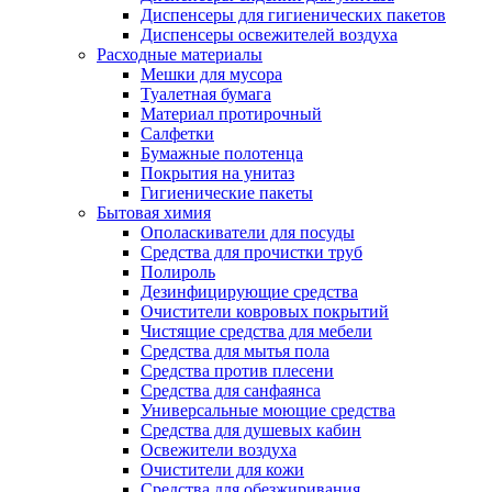
Диспенсеры для гигиенических пакетов
Диспенсеры освежителей воздуха
Расходные материалы
Мешки для мусора
Туалетная бумага
Материал протирочный
Салфетки
Бумажные полотенца
Покрытия на унитаз
Гигиенические пакеты
Бытовая химия
Ополаскиватели для посуды
Средства для прочистки труб
Полироль
Дезинфицирующие средства
Очистители ковровых покрытий
Чистящие средства для мебели
Средства для мытья пола
Средства против плесени
Средства для санфаянса
Универсальные моющие средства
Средства для душевых кабин
Освежители воздуха
Очистители для кожи
Средства для обезжиривания