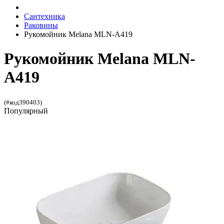
Сантехника
Раковины
Рукомойник Melana MLN-A419
Рукомойник Melana MLN-
A419
(#код390403)
Популярный