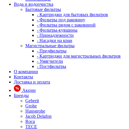
Вода и водоочистка
Бытовые фильтры
- Картриджи для бытовых фильтров
- Фильтры под раковину
- Фильтры рядом с раковиной
- Фильтры-кувшины
- Принадлежности
- Насадки на кран
Магистральные фильтры
- Предфильтры
- Картриджи для магистральных фильтров
- Умягчители
- Постфильтры
О компании
Контакты
Доставка и оплата
Акции
Бренды
Geberit
Grohe
Hansgrohe
Jacob Delafon
Roca
TECE