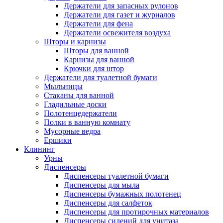
Держатели для запасных рулонов
Держатели для газет и журналов
Держатели для фена
Держатели освежителя воздуха
Шторы и карнизы
Шторы для ванной
Карнизы для ванной
Крючки для штор
Держатели для туалетной бумаги
Мыльницы
Стаканы для ванной
Гладильные доски
Полотенцедержатели
Полки в ванную комнату
Мусорные ведра
Ершики
Клининг
Урны
Диспенсеры
Диспенсеры туалетной бумаги
Диспенсеры для мыла
Диспенсеры бумажных полотенец
Диспенсеры для салфеток
Диспенсеры для протирочных материалов
Диспенсеры сидений для унитаза