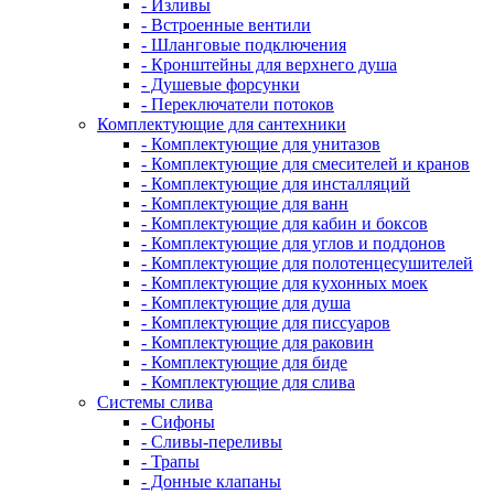
- Изливы
- Встроенные вентили
- Шланговые подключения
- Кронштейны для верхнего душа
- Душевые форсунки
- Переключатели потоков
Комплектующие для сантехники
- Комплектующие для унитазов
- Комплектующие для смесителей и кранов
- Комплектующие для инсталляций
- Комплектующие для ванн
- Комплектующие для кабин и боксов
- Комплектующие для углов и поддонов
- Комплектующие для полотенцесушителей
- Комплектующие для кухонных моек
- Комплектующие для душа
- Комплектующие для писсуаров
- Комплектующие для раковин
- Комплектующие для биде
- Комплектующие для слива
Системы слива
- Сифоны
- Сливы-переливы
- Трапы
- Донные клапаны