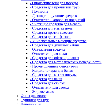
- Ополаскиватели для посуды
- Средства для прочистки труб
- Полироль
- Дезинфицирующие средства
- Очистители ковровых покрытий
- Чистящие средства для мебели
- Средства для мытья пола
- Средства против плесени
- Средства для санфаянса
- Универсальные моющие средства
- Средства для душевых кабин
- Освежители воздуха
- Очистители для кожи
- Средства для обезжиривания
- Средства для металлических поверхностей
- Промышленные очистители
- Кондиционеры для белья
- Средства для мытья посуды
- Средства для ванн
- Средства для стирки
- Очистители для стекол
- Жидкое мыло
Фены для волос
Сушилки для рук
Пепельницы