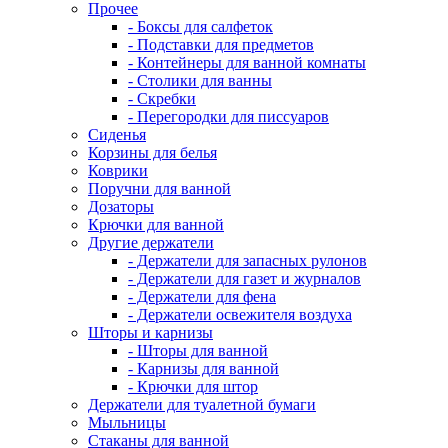
Прочее
- Боксы для салфеток
- Подставки для предметов
- Контейнеры для ванной комнаты
- Столики для ванны
- Скребки
- Перегородки для писсуаров
Сиденья
Корзины для белья
Коврики
Поручни для ванной
Дозаторы
Крючки для ванной
Другие держатели
- Держатели для запасных рулонов
- Держатели для газет и журналов
- Держатели для фена
- Держатели освежителя воздуха
Шторы и карнизы
- Шторы для ванной
- Карнизы для ванной
- Крючки для штор
Держатели для туалетной бумаги
Мыльницы
Стаканы для ванной