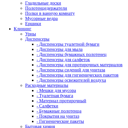
Гладильные доски
Полотенцедержатели
Полки в ванную комнату
Мусорные ведра
Ершики
Клининг
Урны
Диспенсеры
- Диспенсеры туалетной бумаги
- Диспенсеры для мыла
- Диспенсеры бумажных полотенец
- Диспенсеры для салфеток
- Диспенсеры для протирочных материалов
- Диспенсеры сидений для унитаза
- Диспенсеры для гигиенических пакетов
- Диспенсеры освежителей воздуха
Расходные материалы
- Мешки для мусора
- Туалетная бумага
- Материал протирочный
- Салфетки
- Бумажные полотенца
- Покрытия на унитаз
- Гигиенические пакеты
Бытовая химия