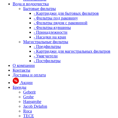
Вода и водоочистка
Бытовые фильтры
- Картриджи для бытовых фильтров
- Фильтры под раковину
- Фильтры рядом с раковиной
- Фильтры-кувшины
- Принадлежности
- Насадки на кран
Магистральные фильтры
- Предфильтры
- Картриджи для магистральных фильтров
- Умягчители
- Постфильтры
О компании
Контакты
Доставка и оплата
Акции
Бренды
Geberit
Grohe
Hansgrohe
Jacob Delafon
Roca
TECE