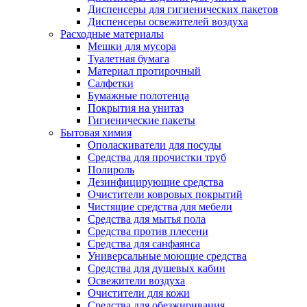
Диспенсеры для гигиенических пакетов
Диспенсеры освежителей воздуха
Расходные материалы
Мешки для мусора
Туалетная бумага
Материал протирочный
Салфетки
Бумажные полотенца
Покрытия на унитаз
Гигиенические пакеты
Бытовая химия
Ополаскиватели для посуды
Средства для прочистки труб
Полироль
Дезинфицирующие средства
Очистители ковровых покрытий
Чистящие средства для мебели
Средства для мытья пола
Средства против плесени
Средства для санфаянса
Универсальные моющие средства
Средства для душевых кабин
Освежители воздуха
Очистители для кожи
Средства для обезжиривания