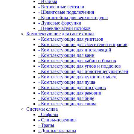
- Изливы
- Встроенные вентили
- Шланговые подключения
- Кронштейны для верхнего душа
- Душевые форсунки
- Переключатели потоков
Комплектующие для сантехники
- Комплектующие для унитазов
- Комплектующие для смесителей и кранов
- Комплектующие для инсталляций
- Комплектующие для ванн
- Комплектующие для кабин и боксов
- Комплектующие для углов и поддонов
- Комплектующие для полотенцесушителей
- Комплектующие для кухонных моек
- Комплектующие для душа
- Комплектующие для писсуаров
- Комплектующие для раковин
- Комплектующие для биде
- Комплектующие для слива
Системы слива
- Сифоны
- Сливы-переливы
- Трапы
- Донные клапаны