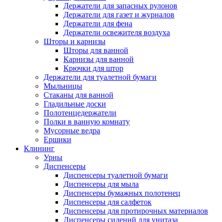
Держатели для запасных рулонов
Держатели для газет и журналов
Держатели для фена
Держатели освежителя воздуха
Шторы и карнизы
Шторы для ванной
Карнизы для ванной
Крючки для штор
Держатели для туалетной бумаги
Мыльницы
Стаканы для ванной
Гладильные доски
Полотенцедержатели
Полки в ванную комнату
Мусорные ведра
Ершики
Клининг
Урны
Диспенсеры
Диспенсеры туалетной бумаги
Диспенсеры для мыла
Диспенсеры бумажных полотенец
Диспенсеры для салфеток
Диспенсеры для протирочных материалов
Диспенсеры сидений для унитаза