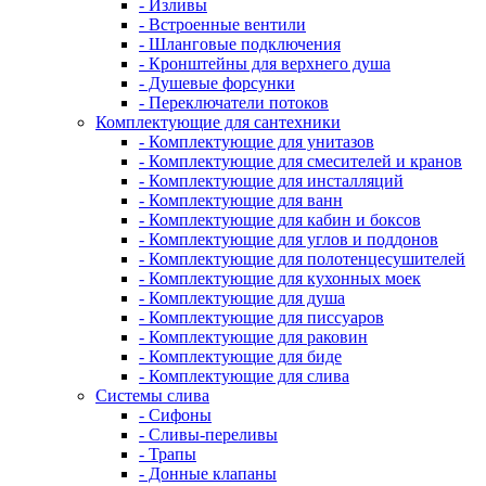
- Изливы
- Встроенные вентили
- Шланговые подключения
- Кронштейны для верхнего душа
- Душевые форсунки
- Переключатели потоков
Комплектующие для сантехники
- Комплектующие для унитазов
- Комплектующие для смесителей и кранов
- Комплектующие для инсталляций
- Комплектующие для ванн
- Комплектующие для кабин и боксов
- Комплектующие для углов и поддонов
- Комплектующие для полотенцесушителей
- Комплектующие для кухонных моек
- Комплектующие для душа
- Комплектующие для писсуаров
- Комплектующие для раковин
- Комплектующие для биде
- Комплектующие для слива
Системы слива
- Сифоны
- Сливы-переливы
- Трапы
- Донные клапаны