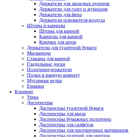
Держатели для запасных рулонов
Держатели для газет и журналов
Держатели для фена
Держатели освежителя воздуха
Шторы и карнизы
Шторы для ванной
Карнизы для ванной
Крючки для штор
Держатели для туалетной бумаги
Мыльницы
Стаканы для ванной
Гладильные доски
Полотенцедержатели
Полки в ванную комнату
Мусорные ведра
Ершики
Клининг
Урны
Диспенсеры
Диспенсеры туалетной бумаги
Диспенсеры для мыла
Диспенсеры бумажных полотенец
Диспенсеры для салфеток
Диспенсеры для протирочных материалов
Диспенсеры сидений для унитаза