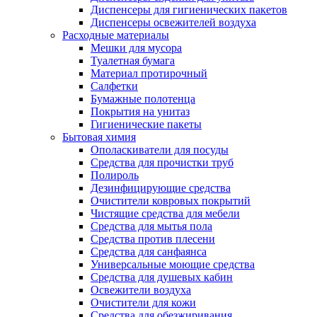
Диспенсеры для гигиенических пакетов
Диспенсеры освежителей воздуха
Расходные материалы
Мешки для мусора
Туалетная бумага
Материал протирочный
Салфетки
Бумажные полотенца
Покрытия на унитаз
Гигиенические пакеты
Бытовая химия
Ополаскиватели для посуды
Средства для прочистки труб
Полироль
Дезинфицирующие средства
Очистители ковровых покрытий
Чистящие средства для мебели
Средства для мытья пола
Средства против плесени
Средства для санфаянса
Универсальные моющие средства
Средства для душевых кабин
Освежители воздуха
Очистители для кожи
Средства для обезжиривания