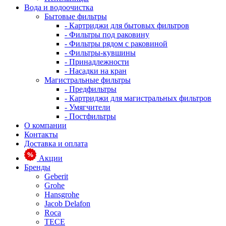
Вода и водоочистка
Бытовые фильтры
- Картриджи для бытовых фильтров
- Фильтры под раковину
- Фильтры рядом с раковиной
- Фильтры-кувшины
- Принадлежности
- Насадки на кран
Магистральные фильтры
- Предфильтры
- Картриджи для магистральных фильтров
- Умягчители
- Постфильтры
О компании
Контакты
Доставка и оплата
Акции
Бренды
Geberit
Grohe
Hansgrohe
Jacob Delafon
Roca
TECE