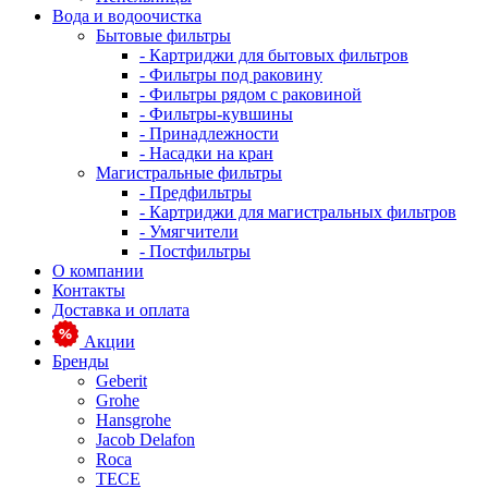
Вода и водоочистка
Бытовые фильтры
- Картриджи для бытовых фильтров
- Фильтры под раковину
- Фильтры рядом с раковиной
- Фильтры-кувшины
- Принадлежности
- Насадки на кран
Магистральные фильтры
- Предфильтры
- Картриджи для магистральных фильтров
- Умягчители
- Постфильтры
О компании
Контакты
Доставка и оплата
Акции
Бренды
Geberit
Grohe
Hansgrohe
Jacob Delafon
Roca
TECE