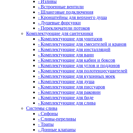
- Изливы
- Встроенные вентили
- Шланговые подключения
- Кронштейны для верхнего душа
- Душевые форсунки
- Переключатели потоков
Комплектующие для сантехники
- Комплектующие для унитазов
- Комплектующие для смесителей и кранов
- Комплектующие для инсталляций
- Комплектующие для ванн
- Комплектующие для кабин и боксов
- Комплектующие для углов и поддонов
- Комплектующие для полотенцесушителей
- Комплектующие для кухонных моек
- Комплектующие для душа
- Комплектующие для писсуаров
- Комплектующие для раковин
- Комплектующие для биде
- Комплектующие для слива
Системы слива
- Сифоны
- Сливы-переливы
- Трапы
- Донные клапаны