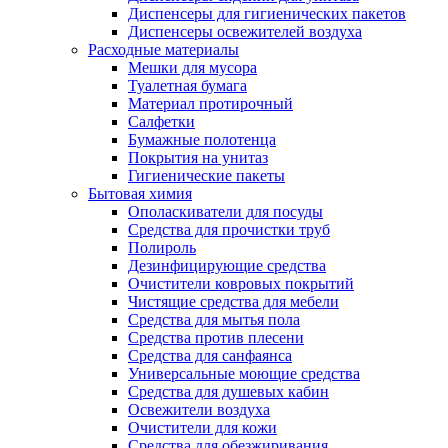
Диспенсеры для гигиенических пакетов
Диспенсеры освежителей воздуха
Расходные материалы
Мешки для мусора
Туалетная бумага
Материал протирочный
Салфетки
Бумажные полотенца
Покрытия на унитаз
Гигиенические пакеты
Бытовая химия
Ополаскиватели для посуды
Средства для прочистки труб
Полироль
Дезинфицирующие средства
Очистители ковровых покрытий
Чистящие средства для мебели
Средства для мытья пола
Средства против плесени
Средства для санфаянса
Универсальные моющие средства
Средства для душевых кабин
Освежители воздуха
Очистители для кожи
Средства для обезжиривания