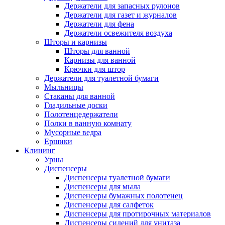
Держатели для запасных рулонов
Держатели для газет и журналов
Держатели для фена
Держатели освежителя воздуха
Шторы и карнизы
Шторы для ванной
Карнизы для ванной
Крючки для штор
Держатели для туалетной бумаги
Мыльницы
Стаканы для ванной
Гладильные доски
Полотенцедержатели
Полки в ванную комнату
Мусорные ведра
Ершики
Клининг
Урны
Диспенсеры
Диспенсеры туалетной бумаги
Диспенсеры для мыла
Диспенсеры бумажных полотенец
Диспенсеры для салфеток
Диспенсеры для протирочных материалов
Диспенсеры сидений для унитаза