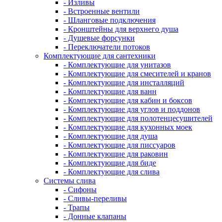
- Изливы
- Встроенные вентили
- Шланговые подключения
- Кронштейны для верхнего душа
- Душевые форсунки
- Переключатели потоков
Комплектующие для сантехники
- Комплектующие для унитазов
- Комплектующие для смесителей и кранов
- Комплектующие для инсталляций
- Комплектующие для ванн
- Комплектующие для кабин и боксов
- Комплектующие для углов и поддонов
- Комплектующие для полотенцесушителей
- Комплектующие для кухонных моек
- Комплектующие для душа
- Комплектующие для писсуаров
- Комплектующие для раковин
- Комплектующие для биде
- Комплектующие для слива
Системы слива
- Сифоны
- Сливы-переливы
- Трапы
- Донные клапаны