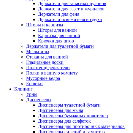
Держатели для запасных рулонов
Держатели для газет и журналов
Держатели для фена
Держатели освежителя воздуха
Шторы и карнизы
Шторы для ванной
Карнизы для ванной
Крючки для штор
Держатели для туалетной бумаги
Мыльницы
Стаканы для ванной
Гладильные доски
Полотенцедержатели
Полки в ванную комнату
Мусорные ведра
Ершики
Клининг
Урны
Диспенсеры
Диспенсеры туалетной бумаги
Диспенсеры для мыла
Диспенсеры бумажных полотенец
Диспенсеры для салфеток
Диспенсеры для протирочных материалов
Диспенсеры сидений для унитаза