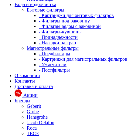
Вода и водоочистка
Бытовые фильтры
- Картриджи для бытовых фильтров
- Фильтры под раковину
- Фильтры рядом с раковиной
- Фильтры-кувшины
- Принадлежности
- Насадки на кран
Магистральные фильтры
- Предфильтры
- Картриджи для магистральных фильтров
- Умягчители
- Постфильтры
О компании
Контакты
Доставка и оплата
Акции
Бренды
Geberit
Grohe
Hansgrohe
Jacob Delafon
Roca
TECE