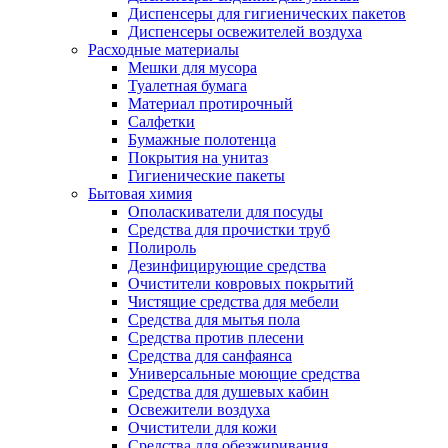
Диспенсеры для гигиенических пакетов
Диспенсеры освежителей воздуха
Расходные материалы
Мешки для мусора
Туалетная бумага
Материал протирочный
Салфетки
Бумажные полотенца
Покрытия на унитаз
Гигиенические пакеты
Бытовая химия
Ополаскиватели для посуды
Средства для прочистки труб
Полироль
Дезинфицирующие средства
Очистители ковровых покрытий
Чистящие средства для мебели
Средства для мытья пола
Средства против плесени
Средства для санфаянса
Универсальные моющие средства
Средства для душевых кабин
Освежители воздуха
Очистители для кожи
Средства для обезжиривания