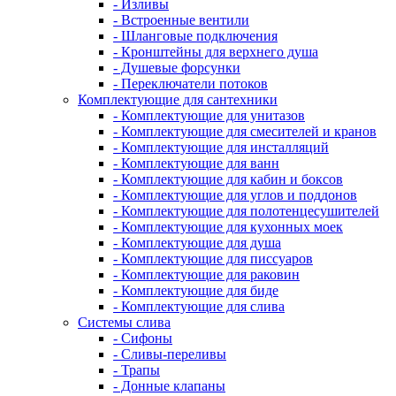
- Изливы
- Встроенные вентили
- Шланговые подключения
- Кронштейны для верхнего душа
- Душевые форсунки
- Переключатели потоков
Комплектующие для сантехники
- Комплектующие для унитазов
- Комплектующие для смесителей и кранов
- Комплектующие для инсталляций
- Комплектующие для ванн
- Комплектующие для кабин и боксов
- Комплектующие для углов и поддонов
- Комплектующие для полотенцесушителей
- Комплектующие для кухонных моек
- Комплектующие для душа
- Комплектующие для писсуаров
- Комплектующие для раковин
- Комплектующие для биде
- Комплектующие для слива
Системы слива
- Сифоны
- Сливы-переливы
- Трапы
- Донные клапаны