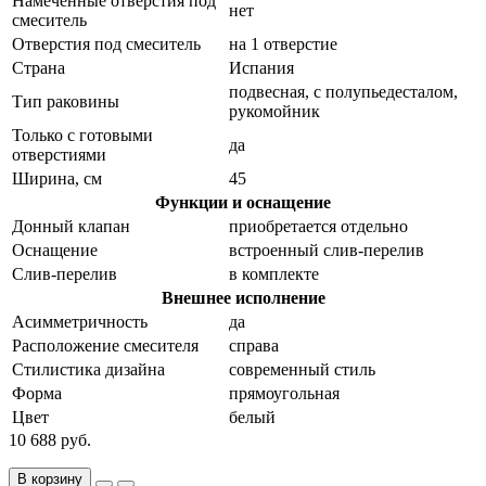
Намеченные отверстия под
нет
смеситель
Отверстия под смеситель
на 1 отверстие
Страна
Испания
подвесная, с полупьедесталом,
Тип раковины
рукомойник
Только с готовыми
да
отверстиями
Ширина, см
45
Функции и оснащение
Донный клапан
приобретается отдельно
Оснащение
встроенный слив-перелив
Слив-перелив
в комплекте
Внешнее исполнение
Асимметричность
да
Расположение смесителя
справа
Стилистика дизайна
современный стиль
Форма
прямоугольная
Цвет
белый
10 688 руб.
В корзину