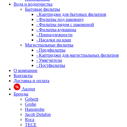
Вода и водоочистка
Бытовые фильтры
- Картриджи для бытовых фильтров
- Фильтры под раковину
- Фильтры рядом с раковиной
- Фильтры-кувшины
- Принадлежности
- Насадки на кран
Магистральные фильтры
- Предфильтры
- Картриджи для магистральных фильтров
- Умягчители
- Постфильтры
О компании
Контакты
Доставка и оплата
Акции
Бренды
Geberit
Grohe
Hansgrohe
Jacob Delafon
Roca
TECE