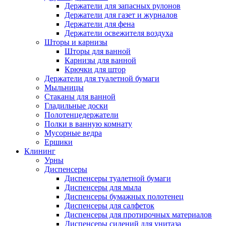
Держатели для запасных рулонов
Держатели для газет и журналов
Держатели для фена
Держатели освежителя воздуха
Шторы и карнизы
Шторы для ванной
Карнизы для ванной
Крючки для штор
Держатели для туалетной бумаги
Мыльницы
Стаканы для ванной
Гладильные доски
Полотенцедержатели
Полки в ванную комнату
Мусорные ведра
Ершики
Клининг
Урны
Диспенсеры
Диспенсеры туалетной бумаги
Диспенсеры для мыла
Диспенсеры бумажных полотенец
Диспенсеры для салфеток
Диспенсеры для протирочных материалов
Диспенсеры сидений для унитаза