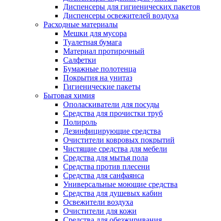
Диспенсеры для гигиенических пакетов
Диспенсеры освежителей воздуха
Расходные материалы
Мешки для мусора
Туалетная бумага
Материал протирочный
Салфетки
Бумажные полотенца
Покрытия на унитаз
Гигиенические пакеты
Бытовая химия
Ополаскиватели для посуды
Средства для прочистки труб
Полироль
Дезинфицирующие средства
Очистители ковровых покрытий
Чистящие средства для мебели
Средства для мытья пола
Средства против плесени
Средства для санфаянса
Универсальные моющие средства
Средства для душевых кабин
Освежители воздуха
Очистители для кожи
Средства для обезжиривания