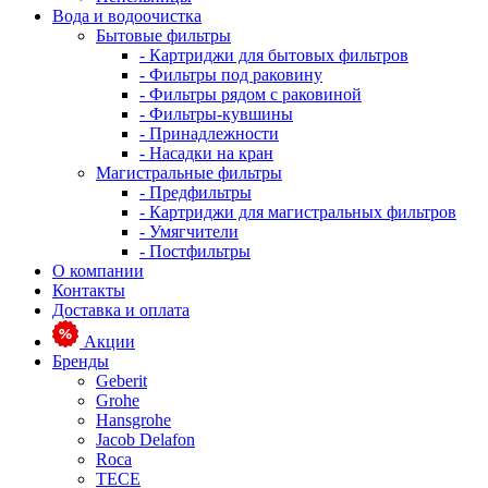
Вода и водоочистка
Бытовые фильтры
- Картриджи для бытовых фильтров
- Фильтры под раковину
- Фильтры рядом с раковиной
- Фильтры-кувшины
- Принадлежности
- Насадки на кран
Магистральные фильтры
- Предфильтры
- Картриджи для магистральных фильтров
- Умягчители
- Постфильтры
О компании
Контакты
Доставка и оплата
Акции
Бренды
Geberit
Grohe
Hansgrohe
Jacob Delafon
Roca
TECE