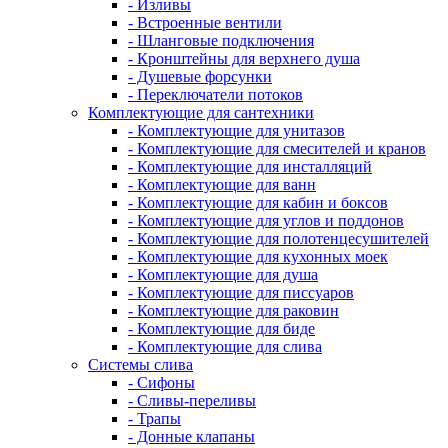
- Изливы
- Встроенные вентили
- Шланговые подключения
- Кронштейны для верхнего душа
- Душевые форсунки
- Переключатели потоков
Комплектующие для сантехники
- Комплектующие для унитазов
- Комплектующие для смесителей и кранов
- Комплектующие для инсталляций
- Комплектующие для ванн
- Комплектующие для кабин и боксов
- Комплектующие для углов и поддонов
- Комплектующие для полотенцесушителей
- Комплектующие для кухонных моек
- Комплектующие для душа
- Комплектующие для писсуаров
- Комплектующие для раковин
- Комплектующие для биде
- Комплектующие для слива
Системы слива
- Сифоны
- Сливы-переливы
- Трапы
- Донные клапаны