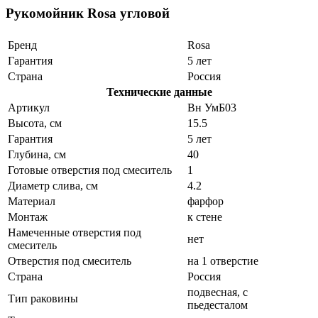
Рукомойник Rosa угловой
Бренд
Rosa
Гарантия
5 лет
Страна
Россия
Технические данные
Артикул
Вн УмБ03
Высота, см
15.5
Гарантия
5 лет
Глубина, см
40
Готовые отверстия под смеситель
1
Диаметр слива, см
4.2
Материал
фарфор
Монтаж
к стене
Намеченные отверстия под
нет
смеситель
Отверстия под смеситель
на 1 отверстие
Страна
Россия
подвесная, с
Тип раковины
пьедесталом