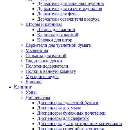
Держатели для запасных рулонов
Держатели для газет и журналов
Держатели для фена
Держатели освежителя воздуха
Шторы и карнизы
Шторы для ванной
Карнизы для ванной
Крючки для штор
Держатели для туалетной бумаги
Мыльницы
Стаканы для ванной
Гладильные доски
Полотенцедержатели
Полки в ванную комнату
Мусорные ведра
Ершики
Клининг
Урны
Диспенсеры
Диспенсеры туалетной бумаги
Диспенсеры для мыла
Диспенсеры бумажных полотенец
Диспенсеры для салфеток
Диспенсеры для протирочных материалов
Диспенсеры сидений для унитаза