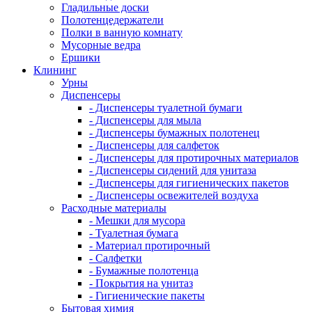
Гладильные доски
Полотенцедержатели
Полки в ванную комнату
Мусорные ведра
Ершики
Клининг
Урны
Диспенсеры
- Диспенсеры туалетной бумаги
- Диспенсеры для мыла
- Диспенсеры бумажных полотенец
- Диспенсеры для салфеток
- Диспенсеры для протирочных материалов
- Диспенсеры сидений для унитаза
- Диспенсеры для гигиенических пакетов
- Диспенсеры освежителей воздуха
Расходные материалы
- Мешки для мусора
- Туалетная бумага
- Материал протирочный
- Салфетки
- Бумажные полотенца
- Покрытия на унитаз
- Гигиенические пакеты
Бытовая химия