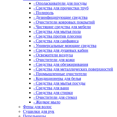
- Ополаскиватели для посуды
- Средства для прочистки труб
- Полироль
- Дезинфицирующие средства
- Очистители ковровых покрытий
- Чистящие средства для мебели
- Средства для мытья пола
- Средства против плесени
- Средства для санфаянса
- Универсальные моющие средства
- Средства для душевых кабин
- Освежители воздуха
- Очистители для кожи
- Средства для обезжиривания
- Средства для металлических поверхностей
- Промышленные очистители
- Кондиционеры для белья
- Средства для мытья посуды
- Средства для ванн
- Средства для стирки
- Очистители для стекол
- Жидкое мыло
Фены для волос
Сушилки для рук
Пепельницы