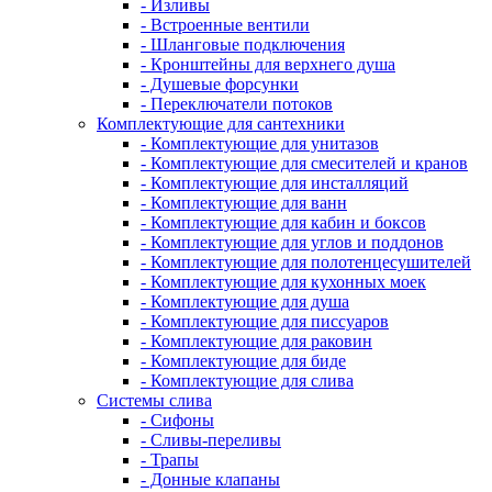
- Изливы
- Встроенные вентили
- Шланговые подключения
- Кронштейны для верхнего душа
- Душевые форсунки
- Переключатели потоков
Комплектующие для сантехники
- Комплектующие для унитазов
- Комплектующие для смесителей и кранов
- Комплектующие для инсталляций
- Комплектующие для ванн
- Комплектующие для кабин и боксов
- Комплектующие для углов и поддонов
- Комплектующие для полотенцесушителей
- Комплектующие для кухонных моек
- Комплектующие для душа
- Комплектующие для писсуаров
- Комплектующие для раковин
- Комплектующие для биде
- Комплектующие для слива
Системы слива
- Сифоны
- Сливы-переливы
- Трапы
- Донные клапаны