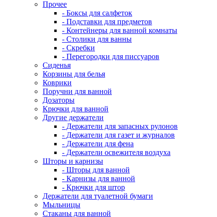
Прочее
- Боксы для салфеток
- Подставки для предметов
- Контейнеры для ванной комнаты
- Столики для ванны
- Скребки
- Перегородки для писсуаров
Сиденья
Корзины для белья
Коврики
Поручни для ванной
Дозаторы
Крючки для ванной
Другие держатели
- Держатели для запасных рулонов
- Держатели для газет и журналов
- Держатели для фена
- Держатели освежителя воздуха
Шторы и карнизы
- Шторы для ванной
- Карнизы для ванной
- Крючки для штор
Держатели для туалетной бумаги
Мыльницы
Стаканы для ванной