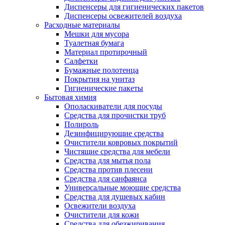
Диспенсеры для гигиенических пакетов
Диспенсеры освежителей воздуха
Расходные материалы
Мешки для мусора
Туалетная бумага
Материал протирочный
Салфетки
Бумажные полотенца
Покрытия на унитаз
Гигиенические пакеты
Бытовая химия
Ополаскиватели для посуды
Средства для прочистки труб
Полироль
Дезинфицирующие средства
Очистители ковровых покрытий
Чистящие средства для мебели
Средства для мытья пола
Средства против плесени
Средства для санфаянса
Универсальные моющие средства
Средства для душевых кабин
Освежители воздуха
Очистители для кожи
Средства для обезжиривания