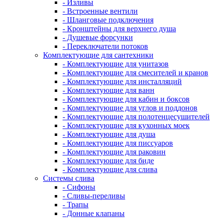
- Изливы
- Встроенные вентили
- Шланговые подключения
- Кронштейны для верхнего душа
- Душевые форсунки
- Переключатели потоков
Комплектующие для сантехники
- Комплектующие для унитазов
- Комплектующие для смесителей и кранов
- Комплектующие для инсталляций
- Комплектующие для ванн
- Комплектующие для кабин и боксов
- Комплектующие для углов и поддонов
- Комплектующие для полотенцесушителей
- Комплектующие для кухонных моек
- Комплектующие для душа
- Комплектующие для писсуаров
- Комплектующие для раковин
- Комплектующие для биде
- Комплектующие для слива
Системы слива
- Сифоны
- Сливы-переливы
- Трапы
- Донные клапаны