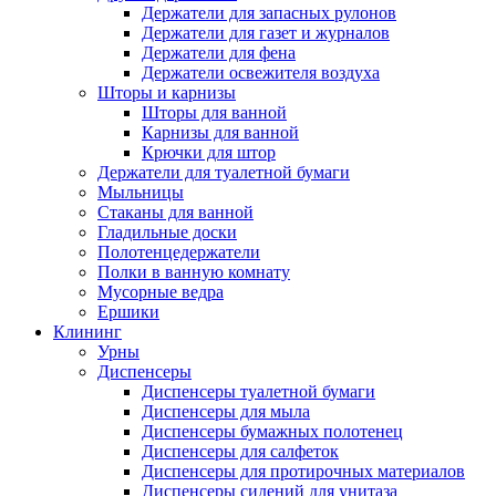
Держатели для запасных рулонов
Держатели для газет и журналов
Держатели для фена
Держатели освежителя воздуха
Шторы и карнизы
Шторы для ванной
Карнизы для ванной
Крючки для штор
Держатели для туалетной бумаги
Мыльницы
Стаканы для ванной
Гладильные доски
Полотенцедержатели
Полки в ванную комнату
Мусорные ведра
Ершики
Клининг
Урны
Диспенсеры
Диспенсеры туалетной бумаги
Диспенсеры для мыла
Диспенсеры бумажных полотенец
Диспенсеры для салфеток
Диспенсеры для протирочных материалов
Диспенсеры сидений для унитаза