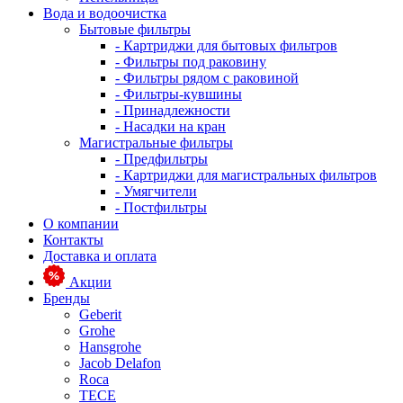
Вода и водоочистка
Бытовые фильтры
- Картриджи для бытовых фильтров
- Фильтры под раковину
- Фильтры рядом с раковиной
- Фильтры-кувшины
- Принадлежности
- Насадки на кран
Магистральные фильтры
- Предфильтры
- Картриджи для магистральных фильтров
- Умягчители
- Постфильтры
О компании
Контакты
Доставка и оплата
Акции
Бренды
Geberit
Grohe
Hansgrohe
Jacob Delafon
Roca
TECE