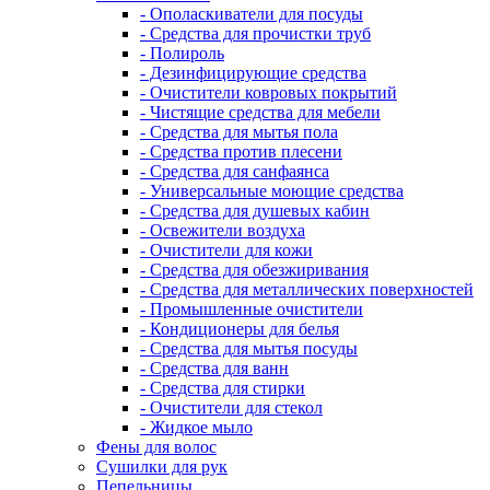
- Ополаскиватели для посуды
- Средства для прочистки труб
- Полироль
- Дезинфицирующие средства
- Очистители ковровых покрытий
- Чистящие средства для мебели
- Средства для мытья пола
- Средства против плесени
- Средства для санфаянса
- Универсальные моющие средства
- Средства для душевых кабин
- Освежители воздуха
- Очистители для кожи
- Средства для обезжиривания
- Средства для металлических поверхностей
- Промышленные очистители
- Кондиционеры для белья
- Средства для мытья посуды
- Средства для ванн
- Средства для стирки
- Очистители для стекол
- Жидкое мыло
Фены для волос
Сушилки для рук
Пепельницы