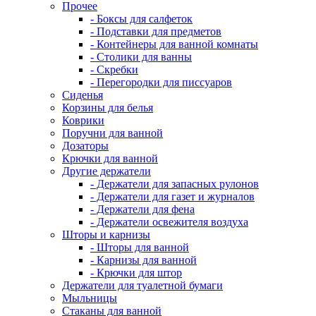
Прочее
- Боксы для салфеток
- Подставки для предметов
- Контейнеры для ванной комнаты
- Столики для ванны
- Скребки
- Перегородки для писсуаров
Сиденья
Корзины для белья
Коврики
Поручни для ванной
Дозаторы
Крючки для ванной
Другие держатели
- Держатели для запасных рулонов
- Держатели для газет и журналов
- Держатели для фена
- Держатели освежителя воздуха
Шторы и карнизы
- Шторы для ванной
- Карнизы для ванной
- Крючки для штор
Держатели для туалетной бумаги
Мыльницы
Стаканы для ванной