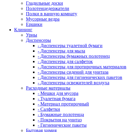
Гладильные доски
Полотенцедержатели
Полки в ванную комнату
Мусорные ведра
Ершики
Клининг
Урны
Диспенсеры
- Диспенсеры туалетной бумаги
- Диспенсеры для мыла
- Диспенсеры бумажных полотенец
- Диспенсеры для салфеток
- Диспенсеры для протирочных материалов
- Диспенсеры сидений для унитаза
- Диспенсеры для гигиенических пакетов
- Диспенсеры освежителей воздуха
Расходные материалы
- Мешки для мусора
- Туалетная бумага
- Материал протирочный
- Салфетки
- Бумажные полотенца
- Покрытия на унитаз
- Гигиенические пакеты
Бытовая химия