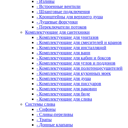
- Изливы
- Встроенные вентили
- Шланговые подключения
- Кронштейны для верхнего душа
- Душевые форсунки
- Переключатели потоков
Комплектующие для сантехники
- Комплектующие для унитазов
- Комплектующие для смесителей и кранов
- Комплектующие для инсталляций
- Комплектующие для ванн
- Комплектующие для кабин и боксов
- Комплектующие для углов и поддонов
- Комплектующие для полотенцесушителей
- Комплектующие для кухонных моек
- Комплектующие для душа
- Комплектующие для писсуаров
- Комплектующие для раковин
- Комплектующие для биде
- Комплектующие для слива
Системы слива
- Сифоны
- Сливы-переливы
- Трапы
- Донные клапаны