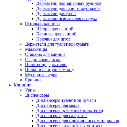
Держатели для запасных рулонов
Держатели для газет и журналов
Держатели для фена
Держатели освежителя воздуха
Шторы и карнизы
Шторы для ванной
Карнизы для ванной
Крючки для штор
Держатели для туалетной бумаги
Мыльницы
Стаканы для ванной
Гладильные доски
Полотенцедержатели
Полки в ванную комнату
Мусорные ведра
Ершики
Клининг
Урны
Диспенсеры
Диспенсеры туалетной бумаги
Диспенсеры для мыла
Диспенсеры бумажных полотенец
Диспенсеры для салфеток
Диспенсеры для протирочных материалов
Диспенсеры сидений для унитаза