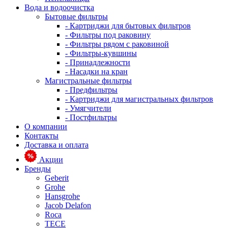
Вода и водоочистка
Бытовые фильтры
- Картриджи для бытовых фильтров
- Фильтры под раковину
- Фильтры рядом с раковиной
- Фильтры-кувшины
- Принадлежности
- Насадки на кран
Магистральные фильтры
- Предфильтры
- Картриджи для магистральных фильтров
- Умягчители
- Постфильтры
О компании
Контакты
Доставка и оплата
Акции
Бренды
Geberit
Grohe
Hansgrohe
Jacob Delafon
Roca
TECE