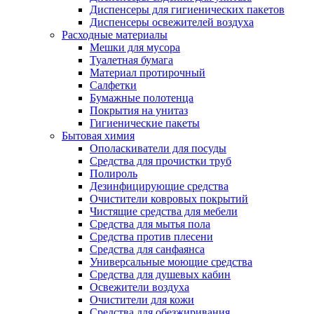
Диспенсеры для гигиенических пакетов
Диспенсеры освежителей воздуха
Расходные материалы
Мешки для мусора
Туалетная бумага
Материал протирочный
Салфетки
Бумажные полотенца
Покрытия на унитаз
Гигиенические пакеты
Бытовая химия
Ополаскиватели для посуды
Средства для прочистки труб
Полироль
Дезинфицирующие средства
Очистители ковровых покрытий
Чистящие средства для мебели
Средства для мытья пола
Средства против плесени
Средства для санфаянса
Универсальные моющие средства
Средства для душевых кабин
Освежители воздуха
Очистители для кожи
Средства для обезжиривания