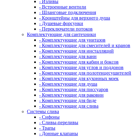
- Изливы
- Встроенные вентили
- Шланговые подключения
- Кронштейны для верхнего душа
- Душевые форсунки
- Переключатели потоков
Комплектующие для сантехники
- Комплектующие для унитазов
- Комплектующие для смесителей и кранов
- Комплектующие для инсталляций
- Комплектующие для ванн
- Комплектующие для кабин и боксов
- Комплектующие для углов и поддонов
- Комплектующие для полотенцесушителей
- Комплектующие для кухонных моек
- Комплектующие для душа
- Комплектующие для писсуаров
- Комплектующие для раковин
- Комплектующие для биде
- Комплектующие для слива
Системы слива
- Сифоны
- Сливы-переливы
- Трапы
- Донные клапаны