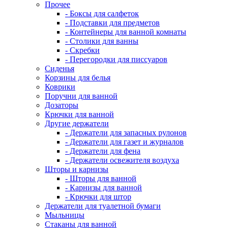
Прочее
- Боксы для салфеток
- Подставки для предметов
- Контейнеры для ванной комнаты
- Столики для ванны
- Скребки
- Перегородки для писсуаров
Сиденья
Корзины для белья
Коврики
Поручни для ванной
Дозаторы
Крючки для ванной
Другие держатели
- Держатели для запасных рулонов
- Держатели для газет и журналов
- Держатели для фена
- Держатели освежителя воздуха
Шторы и карнизы
- Шторы для ванной
- Карнизы для ванной
- Крючки для штор
Держатели для туалетной бумаги
Мыльницы
Стаканы для ванной