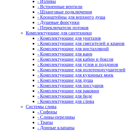
- Изливы
- Встроенные вентили
- Шланговые подключения
- Кронштейны для верхнего душа
- Душевые форсунки
- Переключатели потоков
Комплектующие для сантехники
- Комплектующие для унитазов
- Комплектующие для смесителей и кранов
- Комплектующие для инсталляций
- Комплектующие для ванн
- Комплектующие для кабин и боксов
- Комплектующие для углов и поддонов
- Комплектующие для полотенцесушителей
- Комплектующие для кухонных моек
- Комплектующие для душа
- Комплектующие для писсуаров
- Комплектующие для раковин
- Комплектующие для биде
- Комплектующие для слива
Системы слива
- Сифоны
- Сливы-переливы
- Трапы
- Донные клапаны