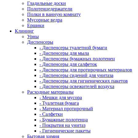
Гладильные доски
Полотенцедержатели
Полки в ванную комнату
Мусорные ведра
Ершики
Клининг
Урны
Диспенсеры
- Диспенсеры туалетной бумаги
- Диспенсеры для мыла
- Диспенсеры бумажных полотенец
- Диспенсеры для салфеток
- Диспенсеры для протирочных материалов
- Диспенсеры сидений для унитаза
- Диспенсеры для гигиенических пакетов
- Диспенсеры освежителей воздуха
Расходные материалы
- Мешки для мусора
- Туалетная бумага
- Материал протирочный
- Салфетки
- Бумажные полотенца
- Покрытия на унитаз
- Гигиенические пакеты
Бытовая химия