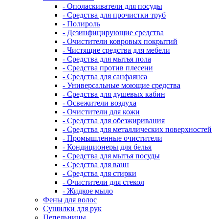
- Ополаскиватели для посуды
- Средства для прочистки труб
- Полироль
- Дезинфицирующие средства
- Очистители ковровых покрытий
- Чистящие средства для мебели
- Средства для мытья пола
- Средства против плесени
- Средства для санфаянса
- Универсальные моющие средства
- Средства для душевых кабин
- Освежители воздуха
- Очистители для кожи
- Средства для обезжиривания
- Средства для металлических поверхностей
- Промышленные очистители
- Кондиционеры для белья
- Средства для мытья посуды
- Средства для ванн
- Средства для стирки
- Очистители для стекол
- Жидкое мыло
Фены для волос
Сушилки для рук
Пепельницы