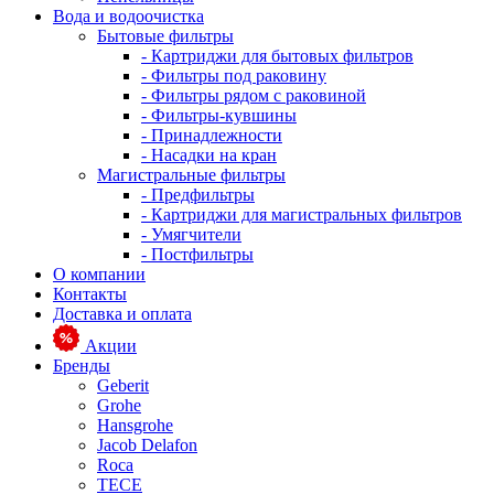
Вода и водоочистка
Бытовые фильтры
- Картриджи для бытовых фильтров
- Фильтры под раковину
- Фильтры рядом с раковиной
- Фильтры-кувшины
- Принадлежности
- Насадки на кран
Магистральные фильтры
- Предфильтры
- Картриджи для магистральных фильтров
- Умягчители
- Постфильтры
О компании
Контакты
Доставка и оплата
Акции
Бренды
Geberit
Grohe
Hansgrohe
Jacob Delafon
Roca
TECE