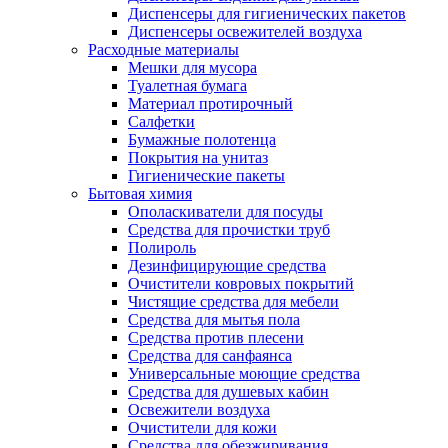
Диспенсеры для гигиенических пакетов
Диспенсеры освежителей воздуха
Расходные материалы
Мешки для мусора
Туалетная бумага
Материал протирочный
Салфетки
Бумажные полотенца
Покрытия на унитаз
Гигиенические пакеты
Бытовая химия
Ополаскиватели для посуды
Средства для прочистки труб
Полироль
Дезинфицирующие средства
Очистители ковровых покрытий
Чистящие средства для мебели
Средства для мытья пола
Средства против плесени
Средства для санфаянса
Универсальные моющие средства
Средства для душевых кабин
Освежители воздуха
Очистители для кожи
Средства для обезжиривания