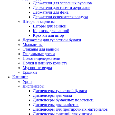
Держатели для запасных рулонов
Держатели для газет и журналов
Держатели для фена
Держатели освежителя воздуха
Шторы и карнизы
Шторы для ванной
Карнизы для ванной
Крючки для штор
Держатели для туалетной бумаги
Мыльницы
Стаканы для ванной
Гладильные доски
Полотенцедержатели
Полки в ванную комнату
Мусорные ведра
Ершики
Клининг
Урны
Диспенсеры
Диспенсеры туалетной бумаги
Диспенсеры для мыла
Диспенсеры бумажных полотенец
Диспенсеры для салфеток
Диспенсеры для протирочных материалов
Диспенсеры сидений для унитаза