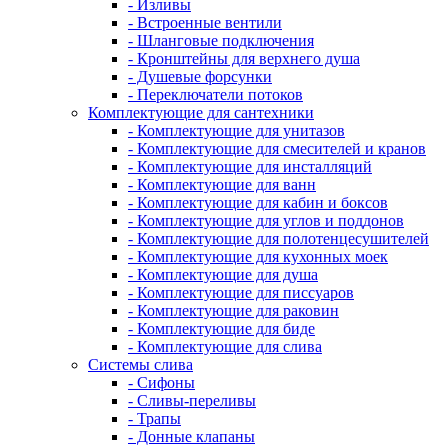
- Изливы
- Встроенные вентили
- Шланговые подключения
- Кронштейны для верхнего душа
- Душевые форсунки
- Переключатели потоков
Комплектующие для сантехники
- Комплектующие для унитазов
- Комплектующие для смесителей и кранов
- Комплектующие для инсталляций
- Комплектующие для ванн
- Комплектующие для кабин и боксов
- Комплектующие для углов и поддонов
- Комплектующие для полотенцесушителей
- Комплектующие для кухонных моек
- Комплектующие для душа
- Комплектующие для писсуаров
- Комплектующие для раковин
- Комплектующие для биде
- Комплектующие для слива
Системы слива
- Сифоны
- Сливы-переливы
- Трапы
- Донные клапаны