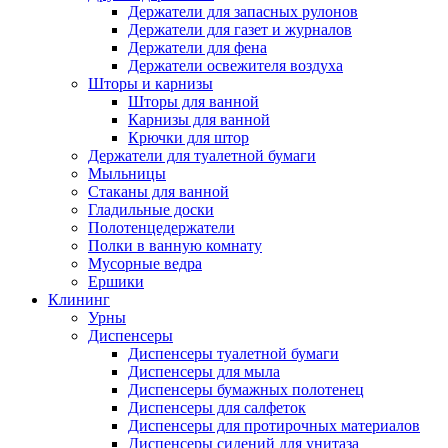
Держатели для запасных рулонов
Держатели для газет и журналов
Держатели для фена
Держатели освежителя воздуха
Шторы и карнизы
Шторы для ванной
Карнизы для ванной
Крючки для штор
Держатели для туалетной бумаги
Мыльницы
Стаканы для ванной
Гладильные доски
Полотенцедержатели
Полки в ванную комнату
Мусорные ведра
Ершики
Клининг
Урны
Диспенсеры
Диспенсеры туалетной бумаги
Диспенсеры для мыла
Диспенсеры бумажных полотенец
Диспенсеры для салфеток
Диспенсеры для протирочных материалов
Диспенсеры сидений для унитаза