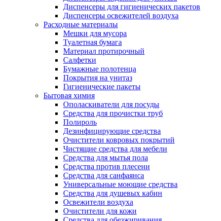
Диспенсеры для гигиенических пакетов
Диспенсеры освежителей воздуха
Расходные материалы
Мешки для мусора
Туалетная бумага
Материал протирочный
Салфетки
Бумажные полотенца
Покрытия на унитаз
Гигиенические пакеты
Бытовая химия
Ополаскиватели для посуды
Средства для прочистки труб
Полироль
Дезинфицирующие средства
Очистители ковровых покрытий
Чистящие средства для мебели
Средства для мытья пола
Средства против плесени
Средства для санфаянса
Универсальные моющие средства
Средства для душевых кабин
Освежители воздуха
Очистители для кожи
Средства для обезжиривания