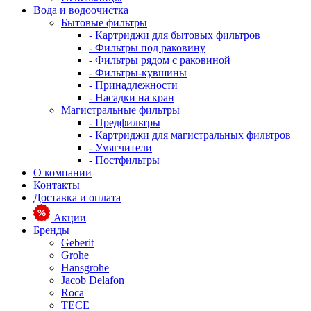
Вода и водоочистка
Бытовые фильтры
- Картриджи для бытовых фильтров
- Фильтры под раковину
- Фильтры рядом с раковиной
- Фильтры-кувшины
- Принадлежности
- Насадки на кран
Магистральные фильтры
- Предфильтры
- Картриджи для магистральных фильтров
- Умягчители
- Постфильтры
О компании
Контакты
Доставка и оплата
Акции
Бренды
Geberit
Grohe
Hansgrohe
Jacob Delafon
Roca
TECE