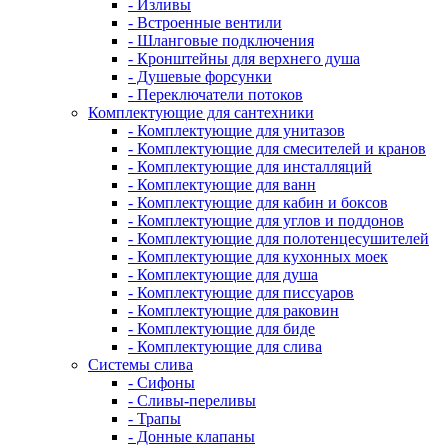
- Изливы
- Встроенные вентили
- Шланговые подключения
- Кронштейны для верхнего душа
- Душевые форсунки
- Переключатели потоков
Комплектующие для сантехники
- Комплектующие для унитазов
- Комплектующие для смесителей и кранов
- Комплектующие для инсталляций
- Комплектующие для ванн
- Комплектующие для кабин и боксов
- Комплектующие для углов и поддонов
- Комплектующие для полотенцесушителей
- Комплектующие для кухонных моек
- Комплектующие для душа
- Комплектующие для писсуаров
- Комплектующие для раковин
- Комплектующие для биде
- Комплектующие для слива
Системы слива
- Сифоны
- Сливы-переливы
- Трапы
- Донные клапаны