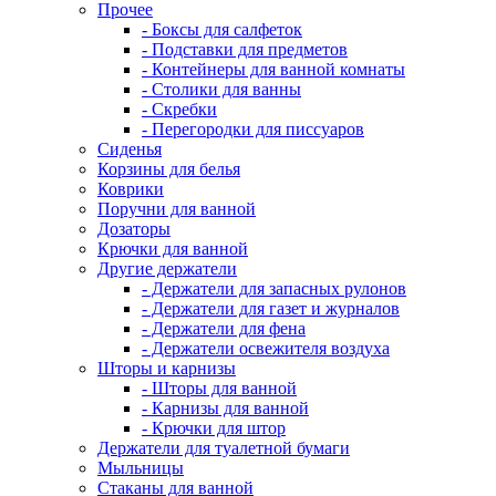
Прочее
- Боксы для салфеток
- Подставки для предметов
- Контейнеры для ванной комнаты
- Столики для ванны
- Скребки
- Перегородки для писсуаров
Сиденья
Корзины для белья
Коврики
Поручни для ванной
Дозаторы
Крючки для ванной
Другие держатели
- Держатели для запасных рулонов
- Держатели для газет и журналов
- Держатели для фена
- Держатели освежителя воздуха
Шторы и карнизы
- Шторы для ванной
- Карнизы для ванной
- Крючки для штор
Держатели для туалетной бумаги
Мыльницы
Стаканы для ванной