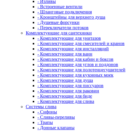
- Изливы
- Встроенные вентили
- Шланговые подключения
- Кронштейны для верхнего душа
- Душевые форсунки
- Переключатели потоков
Комплектующие для сантехники
- Комплектующие для унитазов
- Комплектующие для смесителей и кранов
- Комплектующие для инсталляций
- Комплектующие для ванн
- Комплектующие для кабин и боксов
- Комплектующие для углов и поддонов
- Комплектующие для полотенцесушителей
- Комплектующие для кухонных моек
- Комплектующие для душа
- Комплектующие для писсуаров
- Комплектующие для раковин
- Комплектующие для биде
- Комплектующие для слива
Системы слива
- Сифоны
- Сливы-переливы
- Трапы
- Донные клапаны