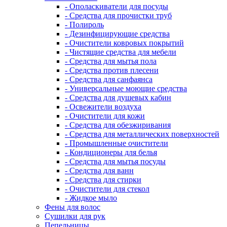
- Ополаскиватели для посуды
- Средства для прочистки труб
- Полироль
- Дезинфицирующие средства
- Очистители ковровых покрытий
- Чистящие средства для мебели
- Средства для мытья пола
- Средства против плесени
- Средства для санфаянса
- Универсальные моющие средства
- Средства для душевых кабин
- Освежители воздуха
- Очистители для кожи
- Средства для обезжиривания
- Средства для металлических поверхностей
- Промышленные очистители
- Кондиционеры для белья
- Средства для мытья посуды
- Средства для ванн
- Средства для стирки
- Очистители для стекол
- Жидкое мыло
Фены для волос
Сушилки для рук
Пепельницы