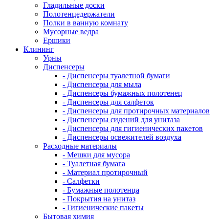
Гладильные доски
Полотенцедержатели
Полки в ванную комнату
Мусорные ведра
Ершики
Клининг
Урны
Диспенсеры
- Диспенсеры туалетной бумаги
- Диспенсеры для мыла
- Диспенсеры бумажных полотенец
- Диспенсеры для салфеток
- Диспенсеры для протирочных материалов
- Диспенсеры сидений для унитаза
- Диспенсеры для гигиенических пакетов
- Диспенсеры освежителей воздуха
Расходные материалы
- Мешки для мусора
- Туалетная бумага
- Материал протирочный
- Салфетки
- Бумажные полотенца
- Покрытия на унитаз
- Гигиенические пакеты
Бытовая химия