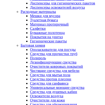
Диспенсеры для гигиенических пакетов
Диспенсеры освежителей воздуха
Расходные материалы
Мешки для мусора
Туалетная бумага
Материал протирочный
Салфетки
Бумажные полотенца
Покрытия на унитаз
Гигиенические пакеты
Бытовая химия
Ополаскиватели для посуды
Средства для прочистки труб
Полироль
Дезинфицирующие средства
Очистители ковровых покрытий
Чистящие средства для мебели
Средства для мытья пола
Средства против плесени
Средства для санфаянса
Универсальные моющие средства
Средства для душевых кабин
Освежители воздуха
Очистители для кожи
Средства для обезжиривания