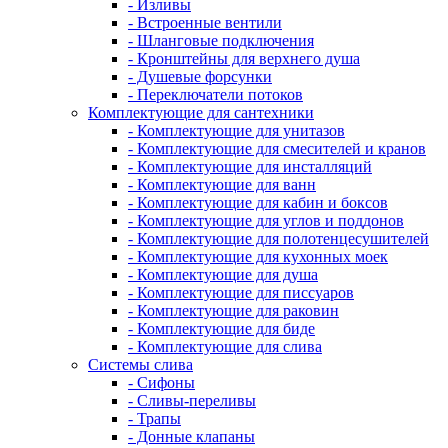
- Изливы
- Встроенные вентили
- Шланговые подключения
- Кронштейны для верхнего душа
- Душевые форсунки
- Переключатели потоков
Комплектующие для сантехники
- Комплектующие для унитазов
- Комплектующие для смесителей и кранов
- Комплектующие для инсталляций
- Комплектующие для ванн
- Комплектующие для кабин и боксов
- Комплектующие для углов и поддонов
- Комплектующие для полотенцесушителей
- Комплектующие для кухонных моек
- Комплектующие для душа
- Комплектующие для писсуаров
- Комплектующие для раковин
- Комплектующие для биде
- Комплектующие для слива
Системы слива
- Сифоны
- Сливы-переливы
- Трапы
- Донные клапаны