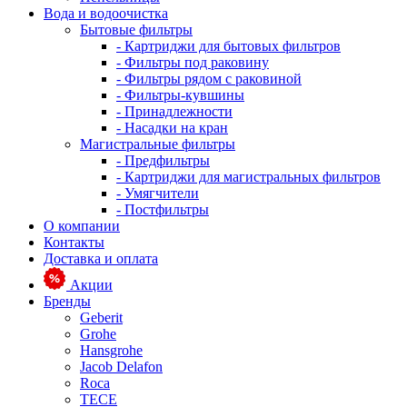
Вода и водоочистка
Бытовые фильтры
- Картриджи для бытовых фильтров
- Фильтры под раковину
- Фильтры рядом с раковиной
- Фильтры-кувшины
- Принадлежности
- Насадки на кран
Магистральные фильтры
- Предфильтры
- Картриджи для магистральных фильтров
- Умягчители
- Постфильтры
О компании
Контакты
Доставка и оплата
Акции
Бренды
Geberit
Grohe
Hansgrohe
Jacob Delafon
Roca
TECE