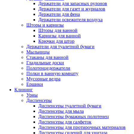
Держатели для запасных рулонов
Держатели для газет и журналов
Держатели для фена
Держатели освежителя воздуха
Шторы и карнизы
Шторы для ванной
Карнизы для ванной
Крючки для штор
Держатели для туалетной бумаги
Мыльницы
Стаканы для ванной
Гладильные доски
Полотенцедержатели
Полки в ванную комнату
Мусорные ведра
Ершики
Клининг
Урны
Диспенсеры
Диспенсеры туалетной бумаги
Диспенсеры для мыла
Диспенсеры бумажных полотенец
Диспенсеры для салфеток
Диспенсеры для протирочных материалов
Диспенсеры сидений для унитаза