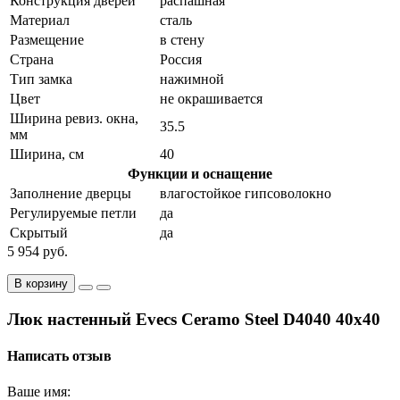
Конструкция дверей
распашная
Материал
сталь
Размещение
в стену
Страна
Россия
Тип замка
нажимной
Цвет
не окрашивается
Ширина ревиз. окна,
35.5
мм
Ширина, см
40
Функции и оснащение
Заполнение дверцы
влагостойкое гипсоволокно
Регулируемые петли
да
Скрытый
да
5 954 руб.
В корзину
Люк настенный Evecs Ceramo Steel D4040 40x40
Написать отзыв
Ваше имя: