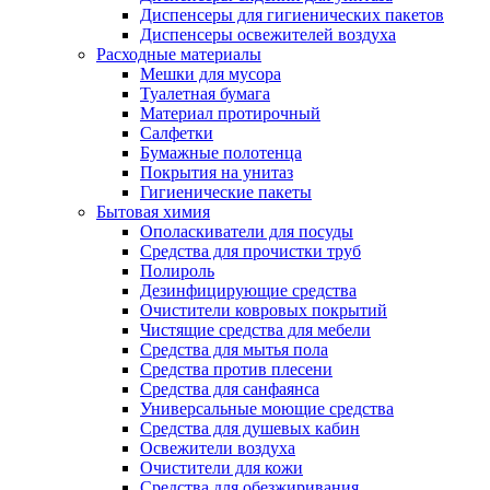
Диспенсеры для гигиенических пакетов
Диспенсеры освежителей воздуха
Расходные материалы
Мешки для мусора
Туалетная бумага
Материал протирочный
Салфетки
Бумажные полотенца
Покрытия на унитаз
Гигиенические пакеты
Бытовая химия
Ополаскиватели для посуды
Средства для прочистки труб
Полироль
Дезинфицирующие средства
Очистители ковровых покрытий
Чистящие средства для мебели
Средства для мытья пола
Средства против плесени
Средства для санфаянса
Универсальные моющие средства
Средства для душевых кабин
Освежители воздуха
Очистители для кожи
Средства для обезжиривания