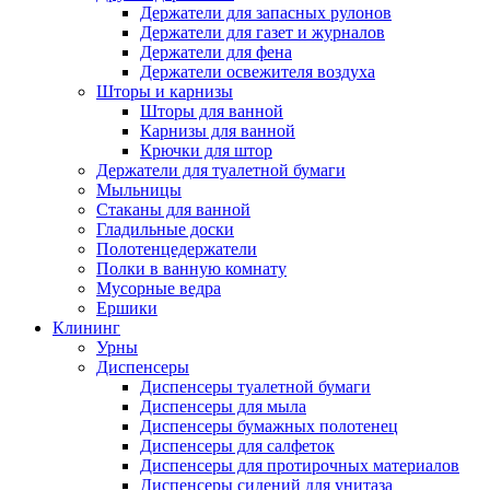
Держатели для запасных рулонов
Держатели для газет и журналов
Держатели для фена
Держатели освежителя воздуха
Шторы и карнизы
Шторы для ванной
Карнизы для ванной
Крючки для штор
Держатели для туалетной бумаги
Мыльницы
Стаканы для ванной
Гладильные доски
Полотенцедержатели
Полки в ванную комнату
Мусорные ведра
Ершики
Клининг
Урны
Диспенсеры
Диспенсеры туалетной бумаги
Диспенсеры для мыла
Диспенсеры бумажных полотенец
Диспенсеры для салфеток
Диспенсеры для протирочных материалов
Диспенсеры сидений для унитаза