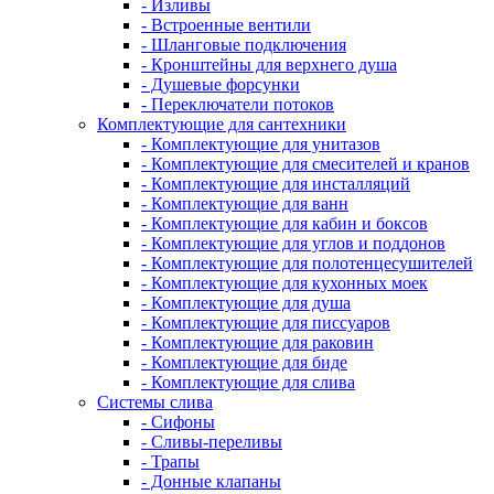
- Изливы
- Встроенные вентили
- Шланговые подключения
- Кронштейны для верхнего душа
- Душевые форсунки
- Переключатели потоков
Комплектующие для сантехники
- Комплектующие для унитазов
- Комплектующие для смесителей и кранов
- Комплектующие для инсталляций
- Комплектующие для ванн
- Комплектующие для кабин и боксов
- Комплектующие для углов и поддонов
- Комплектующие для полотенцесушителей
- Комплектующие для кухонных моек
- Комплектующие для душа
- Комплектующие для писсуаров
- Комплектующие для раковин
- Комплектующие для биде
- Комплектующие для слива
Системы слива
- Сифоны
- Сливы-переливы
- Трапы
- Донные клапаны