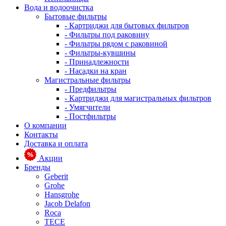
Вода и водоочистка
Бытовые фильтры
- Картриджи для бытовых фильтров
- Фильтры под раковину
- Фильтры рядом с раковиной
- Фильтры-кувшины
- Принадлежности
- Насадки на кран
Магистральные фильтры
- Предфильтры
- Картриджи для магистральных фильтров
- Умягчители
- Постфильтры
О компании
Контакты
Доставка и оплата
Акции
Бренды
Geberit
Grohe
Hansgrohe
Jacob Delafon
Roca
TECE