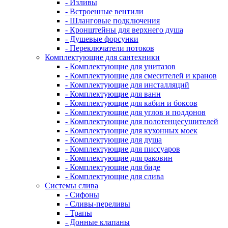
- Изливы
- Встроенные вентили
- Шланговые подключения
- Кронштейны для верхнего душа
- Душевые форсунки
- Переключатели потоков
Комплектующие для сантехники
- Комплектующие для унитазов
- Комплектующие для смесителей и кранов
- Комплектующие для инсталляций
- Комплектующие для ванн
- Комплектующие для кабин и боксов
- Комплектующие для углов и поддонов
- Комплектующие для полотенцесушителей
- Комплектующие для кухонных моек
- Комплектующие для душа
- Комплектующие для писсуаров
- Комплектующие для раковин
- Комплектующие для биде
- Комплектующие для слива
Системы слива
- Сифоны
- Сливы-переливы
- Трапы
- Донные клапаны