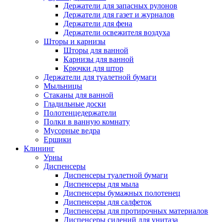
Держатели для запасных рулонов
Держатели для газет и журналов
Держатели для фена
Держатели освежителя воздуха
Шторы и карнизы
Шторы для ванной
Карнизы для ванной
Крючки для штор
Держатели для туалетной бумаги
Мыльницы
Стаканы для ванной
Гладильные доски
Полотенцедержатели
Полки в ванную комнату
Мусорные ведра
Ершики
Клининг
Урны
Диспенсеры
Диспенсеры туалетной бумаги
Диспенсеры для мыла
Диспенсеры бумажных полотенец
Диспенсеры для салфеток
Диспенсеры для протирочных материалов
Диспенсеры сидений для унитаза