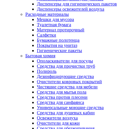
Диспенсеры для гигиенических пакетов
Диспенсеры освежителей воздуха
Расходные материалы
Мешки для мусора
Туалетная бумага
Материал протирочный
Салфетки
Бумажные полотенца
Покрытия на унитаз
Гигиенические пакеты
Бытовая химия
Ополаскиватели для посуды
Средства для прочистки труб
Полироль
Дезинфицирующие средства
Очистители ковровых покрытий
Чистящие средства для мебели
Средства для мытья пола
Средства против плесени
Средства для санфаянса
Универсальные моющие средства
Средства для душевых кабин
Освежители воздуха
Очистители для кожи
Средства для обезжиривания