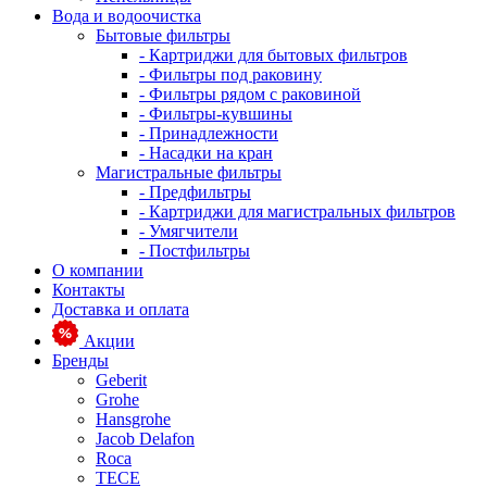
Вода и водоочистка
Бытовые фильтры
- Картриджи для бытовых фильтров
- Фильтры под раковину
- Фильтры рядом с раковиной
- Фильтры-кувшины
- Принадлежности
- Насадки на кран
Магистральные фильтры
- Предфильтры
- Картриджи для магистральных фильтров
- Умягчители
- Постфильтры
О компании
Контакты
Доставка и оплата
Акции
Бренды
Geberit
Grohe
Hansgrohe
Jacob Delafon
Roca
TECE