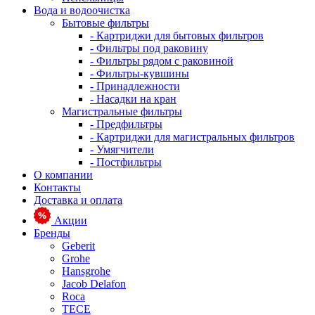
Вода и водоочистка
Бытовые фильтры
- Картриджи для бытовых фильтров
- Фильтры под раковину
- Фильтры рядом с раковиной
- Фильтры-кувшины
- Принадлежности
- Насадки на кран
Магистральные фильтры
- Предфильтры
- Картриджи для магистральных фильтров
- Умягчители
- Постфильтры
О компании
Контакты
Доставка и оплата
Акции
Бренды
Geberit
Grohe
Hansgrohe
Jacob Delafon
Roca
TECE