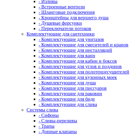
- Изливы
- Встроенные вентили
- Шланговые подключения
- Кронштейны для верхнего душа
- Душевые форсунки
- Переключатели потоков
Комплектующие для сантехники
- Комплектующие для унитазов
- Комплектующие для смесителей и кранов
- Комплектующие для инсталляций
- Комплектующие для ванн
- Комплектующие для кабин и боксов
- Комплектующие для углов и поддонов
- Комплектующие для полотенцесушителей
- Комплектующие для кухонных моек
- Комплектующие для душа
- Комплектующие для писсуаров
- Комплектующие для раковин
- Комплектующие для биде
- Комплектующие для слива
Системы слива
- Сифоны
- Сливы-переливы
- Трапы
- Донные клапаны