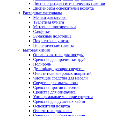
Диспенсеры для гигиенических пакетов
Диспенсеры освежителей воздуха
Расходные материалы
Мешки для мусора
Туалетная бумага
Материал протирочный
Салфетки
Бумажные полотенца
Покрытия на унитаз
Гигиенические пакеты
Бытовая химия
Ополаскиватели для посуды
Средства для прочистки труб
Полироль
Дезинфицирующие средства
Очистители ковровых покрытий
Чистящие средства для мебели
Средства для мытья пола
Средства против плесени
Средства для санфаянса
Универсальные моющие средства
Средства для душевых кабин
Освежители воздуха
Очистители для кожи
Средства для обезжиривания