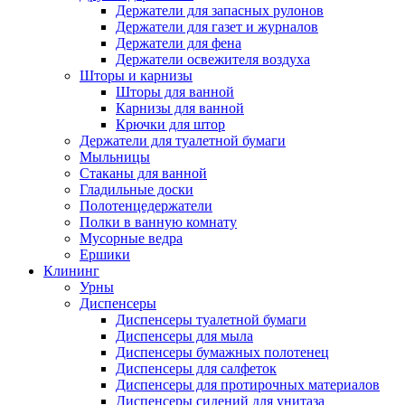
Держатели для запасных рулонов
Держатели для газет и журналов
Держатели для фена
Держатели освежителя воздуха
Шторы и карнизы
Шторы для ванной
Карнизы для ванной
Крючки для штор
Держатели для туалетной бумаги
Мыльницы
Стаканы для ванной
Гладильные доски
Полотенцедержатели
Полки в ванную комнату
Мусорные ведра
Ершики
Клининг
Урны
Диспенсеры
Диспенсеры туалетной бумаги
Диспенсеры для мыла
Диспенсеры бумажных полотенец
Диспенсеры для салфеток
Диспенсеры для протирочных материалов
Диспенсеры сидений для унитаза