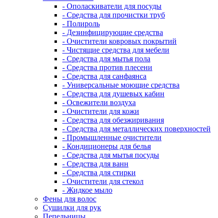
- Ополаскиватели для посуды
- Средства для прочистки труб
- Полироль
- Дезинфицирующие средства
- Очистители ковровых покрытий
- Чистящие средства для мебели
- Средства для мытья пола
- Средства против плесени
- Средства для санфаянса
- Универсальные моющие средства
- Средства для душевых кабин
- Освежители воздуха
- Очистители для кожи
- Средства для обезжиривания
- Средства для металлических поверхностей
- Промышленные очистители
- Кондиционеры для белья
- Средства для мытья посуды
- Средства для ванн
- Средства для стирки
- Очистители для стекол
- Жидкое мыло
Фены для волос
Сушилки для рук
Пепельницы