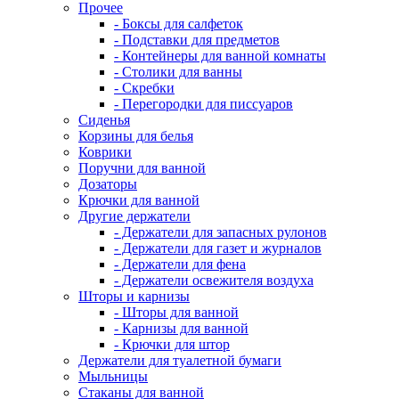
Прочее
- Боксы для салфеток
- Подставки для предметов
- Контейнеры для ванной комнаты
- Столики для ванны
- Скребки
- Перегородки для писсуаров
Сиденья
Корзины для белья
Коврики
Поручни для ванной
Дозаторы
Крючки для ванной
Другие держатели
- Держатели для запасных рулонов
- Держатели для газет и журналов
- Держатели для фена
- Держатели освежителя воздуха
Шторы и карнизы
- Шторы для ванной
- Карнизы для ванной
- Крючки для штор
Держатели для туалетной бумаги
Мыльницы
Стаканы для ванной