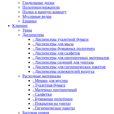
Гладильные доски
Полотенцедержатели
Полки в ванную комнату
Мусорные ведра
Ершики
Клининг
Урны
Диспенсеры
- Диспенсеры туалетной бумаги
- Диспенсеры для мыла
- Диспенсеры бумажных полотенец
- Диспенсеры для салфеток
- Диспенсеры для протирочных материалов
- Диспенсеры сидений для унитаза
- Диспенсеры для гигиенических пакетов
- Диспенсеры освежителей воздуха
Расходные материалы
- Мешки для мусора
- Туалетная бумага
- Материал протирочный
- Салфетки
- Бумажные полотенца
- Покрытия на унитаз
- Гигиенические пакеты
Бытовая химия