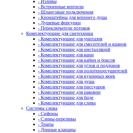
- Изливы
- Встроенные вентили
- Шланговые подключения
- Кронштейны для верхнего душа
- Душевые форсунки
- Переключатели потоков
Комплектующие для сантехники
- Комплектующие для унитазов
- Комплектующие для смесителей и кранов
- Комплектующие для инсталляций
- Комплектующие для ванн
- Комплектующие для кабин и боксов
- Комплектующие для углов и поддонов
- Комплектующие для полотенцесушителей
- Комплектующие для кухонных моек
- Комплектующие для душа
- Комплектующие для писсуаров
- Комплектующие для раковин
- Комплектующие для биде
- Комплектующие для слива
Системы слива
- Сифоны
- Сливы-переливы
- Трапы
- Донные клапаны