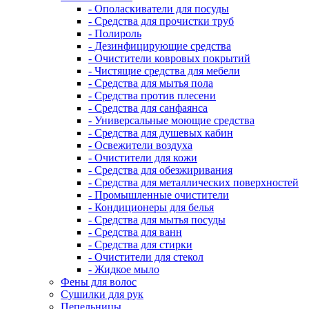
- Ополаскиватели для посуды
- Средства для прочистки труб
- Полироль
- Дезинфицирующие средства
- Очистители ковровых покрытий
- Чистящие средства для мебели
- Средства для мытья пола
- Средства против плесени
- Средства для санфаянса
- Универсальные моющие средства
- Средства для душевых кабин
- Освежители воздуха
- Очистители для кожи
- Средства для обезжиривания
- Средства для металлических поверхностей
- Промышленные очистители
- Кондиционеры для белья
- Средства для мытья посуды
- Средства для ванн
- Средства для стирки
- Очистители для стекол
- Жидкое мыло
Фены для волос
Сушилки для рук
Пепельницы