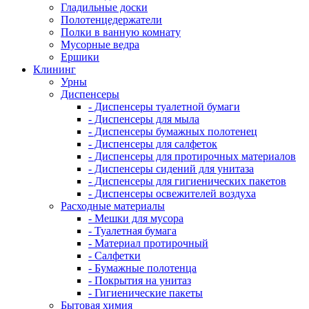
Гладильные доски
Полотенцедержатели
Полки в ванную комнату
Мусорные ведра
Ершики
Клининг
Урны
Диспенсеры
- Диспенсеры туалетной бумаги
- Диспенсеры для мыла
- Диспенсеры бумажных полотенец
- Диспенсеры для салфеток
- Диспенсеры для протирочных материалов
- Диспенсеры сидений для унитаза
- Диспенсеры для гигиенических пакетов
- Диспенсеры освежителей воздуха
Расходные материалы
- Мешки для мусора
- Туалетная бумага
- Материал протирочный
- Салфетки
- Бумажные полотенца
- Покрытия на унитаз
- Гигиенические пакеты
Бытовая химия