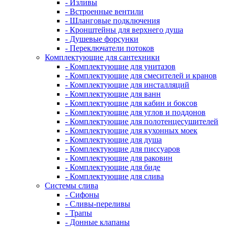
- Изливы
- Встроенные вентили
- Шланговые подключения
- Кронштейны для верхнего душа
- Душевые форсунки
- Переключатели потоков
Комплектующие для сантехники
- Комплектующие для унитазов
- Комплектующие для смесителей и кранов
- Комплектующие для инсталляций
- Комплектующие для ванн
- Комплектующие для кабин и боксов
- Комплектующие для углов и поддонов
- Комплектующие для полотенцесушителей
- Комплектующие для кухонных моек
- Комплектующие для душа
- Комплектующие для писсуаров
- Комплектующие для раковин
- Комплектующие для биде
- Комплектующие для слива
Системы слива
- Сифоны
- Сливы-переливы
- Трапы
- Донные клапаны