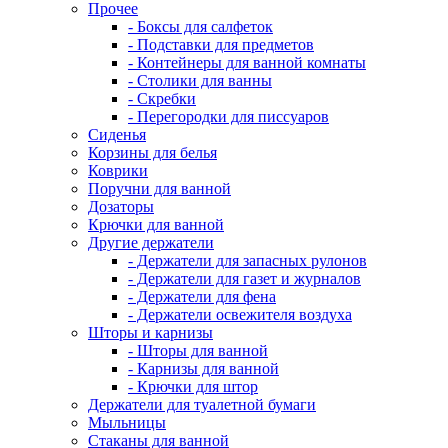
Прочее
- Боксы для салфеток
- Подставки для предметов
- Контейнеры для ванной комнаты
- Столики для ванны
- Скребки
- Перегородки для писсуаров
Сиденья
Корзины для белья
Коврики
Поручни для ванной
Дозаторы
Крючки для ванной
Другие держатели
- Держатели для запасных рулонов
- Держатели для газет и журналов
- Держатели для фена
- Держатели освежителя воздуха
Шторы и карнизы
- Шторы для ванной
- Карнизы для ванной
- Крючки для штор
Держатели для туалетной бумаги
Мыльницы
Стаканы для ванной